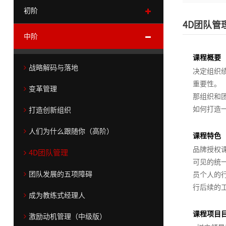
务
领
划
>
初阶
>
导
咨
4D团队管
中
新
力
询
中阶
精
在
新任经理角色转换
阶
任
>
>
品
线
>
经
课程概要
人们为什么跟随你（初阶）
课
通
运
测
共
集
理
战略解码与落地
高
战
决定组织
程
用
营
评
同
团
角
从技术走向管理
阶
略
重要性。
>
能
管
看
战
色
变革管理
在
>
解
那组织和
力
控
见
略
转
目标与任务管理
顾
线
领
码
如何打造
>
咨
>
规
换
打造创新组织
高
问
学
导
与
询
绩效管理
划
绩
人们为什么跟随你（高阶）
团
销
习
力
战
职
人
落
商
>
课程特色
效
赢在高效执行
队
>
售
学
略
业
战
们
地
业
品牌授权
4D团队管理
与
>
营
品
院
生
化
略
法
为
预
可见的统
高效辅导技巧
打
变
可
>
销
牌
成
心
执
人
什
测
团队发展的五项障碍
员个人的
成
专
败
革
持
>
营
>
态
行
治
么
激励与人才保留
行后续的
功
思
家
职
人
管
续
商
销
>
和
理
跟
成为教练式经理人
客
维
团
共
销
场
们
理
领
业
战
咨
落
随
90后新生代管理
课程项目
户
学
队
同
逻
售
集
小
为
导
组
略
情
询
激励动机管理（中级版）
地
你
打