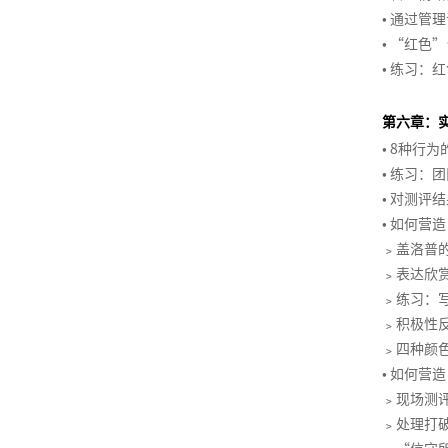
绩
线
费
产
达
管
客
•
通过管理
绩
沟
系
效
名
心
品
品
理
户
•
“红色”
效
通
管
导
数
理
牌
经
故
体
管
与
•
练习：红
理
师
据
项
学
激
理
事
验
理
培
体
系
分
目
活
训
招
战
训
系
第六章：
列
析
经
练
非
聘
略
计
设
•
8种行为
2-
产
与
理
营
人
力
与
划
计
•
练习：团
组
品
呈
的
>
力
管
制
与
•
对测评结
织
创
现
领
招
资
理
定
优
•
如何营造
能
新
导
聘
打
源
体
化
力
﹥
盖洛普
力
面
造
经
培
系
品
建
﹥
表达欣赏
和
试
卓
理
训
培
类
设
﹥
练习：
团
技
客
越
的
评
训
洞
的
﹥
积极性
队
巧
户
产
人
估
体
察
杨
管
导
品
﹥
四种颜
力
与
系
三
以
理
向
经
•
如何营造
资
分
规
角
结
技
的
理
﹥
现场测
源
析
划
果
能
流
﹥
处理打
管
在
为
产
提
打
程