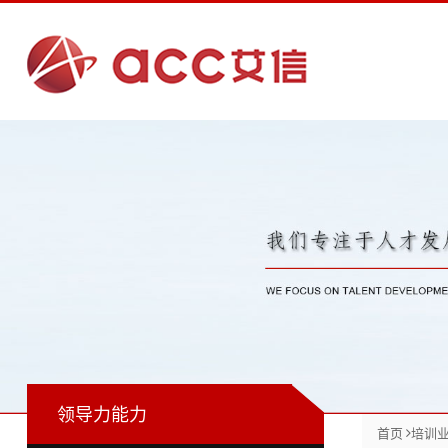
培
训
业
务
>
咨
领
询
导
业
力
务
能
>
力
>
在
战
线
商
略
初
领导力能力
业
业
规
阶
首页
培训