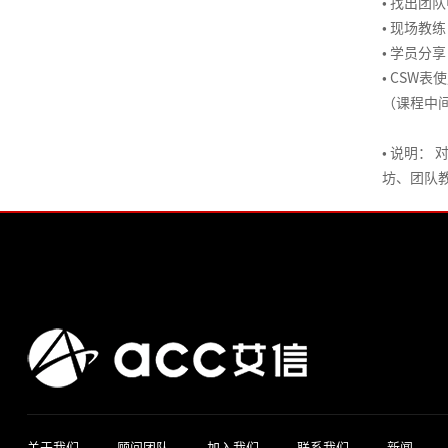
股
课
•
找出团队
名
事
品
处
权
技
•
现场教练
导
与
平
理
激
巧
•
学员分享
师
企
台
与
励
•
CSW表
系
业
与
中
危
（课程中
列
文
技
阶
机
4-
化
术
TTT-
管
•
说明： 
营
落
管
培
理
坊、团队
销
地
理
训
技
创
课
能
研
新
程
发
营
设
项
计
在
目
线
管
高
名
理
阶
导
&
TTT-
师
软
引
中
系
件
导
文
列
项
关于我们
顾问团队
加入我们
联系我们
新闻