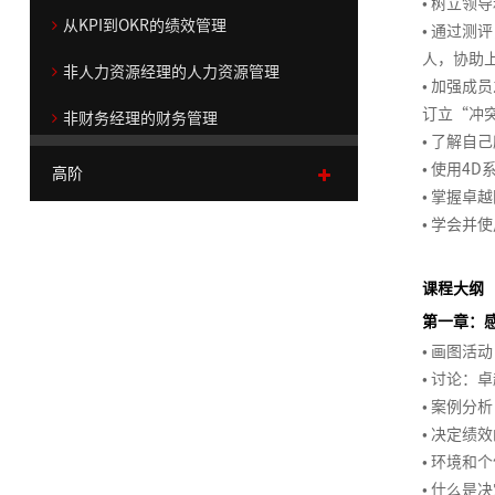
>
院
执
辑
技
团/
怪
什
力
织
思
绪
• 树立
>
体
（初
造
从KPI到OKR的绩效管理
>
行
思
巧
组
兽
么
诊
维
压
•
通过测评
系
阶）
加
部
创
战
服
>
>
维
织
市
系
跟
断
力
人，协助
非人力资源经理的人力资源管理
入
创
分
赢
新
略
战
务
>
业
管
场
列
随
从
管
•
加强成员
我
新
客
关
销
得
组
性
商
略
商
顾
升
务
控
定
（职
你
技
理
订立“冲
非财务经理的财务管理
们
学
户
注
创
售
认
织
绩
业
顶
业
系
问
级
单
位
场
术
•
了解自己
院
成
新
策
团
同
效
经
层
创
职
统
式
咨
元
与
微
走
•
使用4D
高阶
联
人
>
果
思
略
队
的
管
营
设
新
场
化
销
询
战
消
课）
向
•
掌握卓越
系
们
>
>
维
协
商
理
沙
计
思
人
思
售
>
略
费
管
•
学会并使
我
营
高绩效与可持续领导力
突
为
>
德
作
业
技
盘
维
士
维
规
者
理
们
销
品
破
什
战
绩
大
代
人
客
鲁
5
汇
巧
的
划
研
战略性绩效管理技巧
学
沟
牌
框
么
略
流
效
问
自
客
理
力
户
克
项
报
目
七
课程大纲
究
院
通
营
架
跟
解
程
管
题
我
户
商
资
业
体
系
障
标
项
第一章：
>
系
销
系
的
随
码
管
理
分
创
销
管
源
务
产
验
列
碍
与
修
•
画图活动
>
列
统
创
你
理
析
新
售
理
咨
模
品
和
任
炼
•
讨论：卓
区
战
运
>
区
商
化
新
（高
与
突
最
最
询
式
与
客
务
•
案例分析
通
域
略
项
营
市
块
业
思
思
阶）
情
解
破
佳
佳
>
创
定
户
管
•
决定绩效
呈
路
生
规
目
管
致
场
链
预
维
考
商
决
实
实
新
价
关
理
•
环境和个
现
营
意
4D
划
管
理
产
胜
战
人
系
测
影
践
践
战
系
•
什么是决
系
销
数
创
规
团
与
理
金
品
沟
略