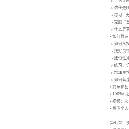
能
理
﹥
“信守
线
导
品
升
造
管
力
﹥
信任是
名
向
需
非
中
理
素
﹥
练习：
导
的
求
财
流
与
质
﹥
克服“
师
绩
分
务
砥
优
模
﹥
什么是
系
效
析
经
柱
化
型
•
如何营造
列
管
理
的
规
﹥
如何从
3-
产
理
共
的
内
划
﹥
找好良
成
品
赢
财
训
﹥
建设性
功
关
生
客
领
务
师
﹥
练习：
组
键
命
户
导
管
队
﹥
增加良
织
人
周
服
力
理
伍
﹥
如何营
中
才
期
务
发
的
的
与
•
变革和创
初
技
展
领
选
数
•
100%
阶
巧
体
导
用
据
•
视频：决
TTT-
系
力
预
客
管
•
写下个人
培
规
留
户
理
训
划
在
投
授
第七章：使
线
故
产
诉