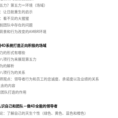
五力？第五力＝环境（场域）
：让日航重生的启示
：看不见的大猩猩
前团队中存在的问题
背景和行为改变的AMBR环境
用4D系统打造正向积极的场域
力的形式有哪些
八项行为来展现第五力
为的解析
八项行为的关系
师观点：领导者行为和员工的忠诚度、承诺度以及业绩的关系
包含的内容
越团队打造的作用
认识自己和团队－做4D全能的领导者
论：了解自己的天生个性（绿色、黄色、蓝色和橙色）