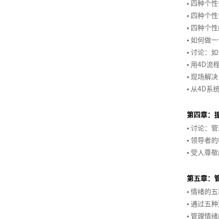
酬
体
理
•
四种个性
非
业
商
同
高
事
励
经
意
销
洞
体
系
和
•
四种个性
BICC
商
职
人
敏
业
的
级
以
引
与
理
计
察
系
合
课
•
四种个性
业
权
力
锐
计
商
项
绩
爆
互
人
人
划
渠
设
作
程
•
如何做一
模
影
资
度
划
业
目
效
销
联
营
才
道
计
伙
•
讨论：如
式
响
源
激
书
汇
管
为
售
网
销
保
和
与
伴
在
•
用4D流
创
力
训
励
撰
报
理
导
营
费
留
销
优
生
线
新
•
现场解决
练
动
写
向
销
用
售
化
态
名
即
项
•
从4D系
营
90
机
的
管
管
导
赢
兴
目
社
>
后
管
培
理
激
理
师
得
演
风
群
新
理
训
第四章：
励
系
客
赞
讲
险
如
营
品
生
（中
体
体
•
讨论：管
列
户
同
管
何
销
牌
代
级
系
系
•
领导者的
1-
结
服
的
理
构
定
管
版）
搭
设
•
受人尊敬
平
构
会
务
商
建
位
理
建
计
台
化
项
员
训
从
业
有
与
战
第五章：
思
目
营
品
练
KPI
汇
培
效
优
略
•
情绪的五
维
干
销
牌
营
到
报
训
的
化
与
系
策
•
通过五种
>
OKR
需
HRBP
在
消
表
人
略
•
管理情绪
的
求
体