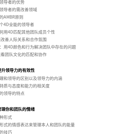
领导者的优势
领导者的需改善领域
的AMBR原则
个4D全能的领导者
何用4D匹配其他团队成员个性
程改善人际关系和合作氛围
：用4D颜色和行为解决团队中存在的问题
统看团队文化的匹配和协作
提升领导力的有效性
理和领导的区别以及领导力的内涵
特质与态度和能力的相关度
的领导的特点
管理你和团队的情绪
种形式
形式的情感表达来管理本人和团队的能量
的技巧