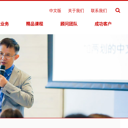
中文版
关于我们
联系我们
线业务
精品课程
顾问团队
成功客户
线测评
>
领导力学院
专家团队
>
线学习
>
思维学院
>
>
>
创新学院
>
>
营销学院
>
>