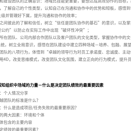
领导和建设团队的正确意识：场域比技能更重要，要想达成高效协作的目标
，了解自己的个性类型，认知自己在沟通和协作中的优势和短板，感悟到
上级并管理好下属，提升沟通和协作的效率；
之间彼此的了解和信任，树立“信任是团队协作的基石”的意识，以及掌
突公约”以防止在实际工作中出现“破坏性冲突”；
所在团队、公司内部合作团队以及客户团队的文化类型，掌握协作中的文
系统，树立全局意识，感悟在团队建设中建立四种场域－培养、包融、展
团队的八项行为，体悟到“卓越的领导行为对员工承诺度、忠诚度、主动
用4D，改变思维模式，改变团队文化氛围，建立正向的行为模式，提升
感知组织中场域的力量－什么是决定团队绩效的最重要因素
：个人情况分享
越团队的标准是什么？
：什么是造成项目/任务失败的最重要原因？
的两大因素：环境和个体
体包含的主要内容
定绩效的最重要因素？