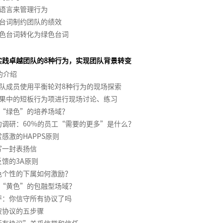
语言来管理行为
台词制约团队的绩效
色台词转化为绿色台词
实践卓越团队的8种行为，实现团队背景转变
的介绍
队成员使用平衡轮对8种行为的现场探索
果中的短板行为项进行现场讨论、练习
“绿色”的培养场域？
的调研：60%的员工“需要的更多”是什么？
感激的HAPPS原则
写一封表扬信
反馈的3A原则
色个性的下属如何激励？
“黄色”的包融型场域？
评：你信守所有协议了吗
破协议的五步骤