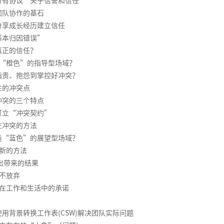
所有协议”关乎信誉和信任
团队协作的基石
分享成长经历建立信任
基本归因错误”
真正的信任？
“橙色”的指导型场域？
指责、抱怨到掌控好冲突？
性的冲突点
冲突的三个特点
订立“冲突契约”
性冲突的方法
造“蓝色”的展望型场域？
新的方法
付出带来的结果
不放弃
在工作和生活中的承诺
用背景转换工作表(CSW)解决团队实际问题