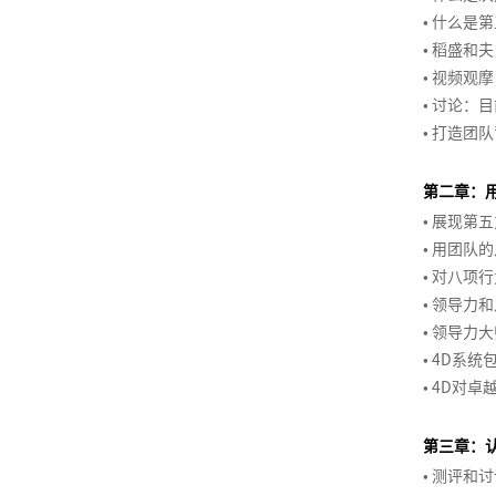
增
力
列
绩
响
略
管
组
•
什么是第
>
列
关
据
新
划
队
执
字
创
通
商
区
与
长
资
效
力
以
理
织
>
新
键
分
设
管
行
塔
新
务
域
营
•
稻盛和夫
战
源
管
及
经
协
跨
新
经
影
析
计
理
原
谈
营
销
•
视频观摩
略
客
战
理
体
项
销
系
同
服
部
高
零
理
响
与
思
理
判
业
规
•
讨论：目
户
略
系
目
商
团
统
务
门
效
售
市
力
洞
维
赢
与
机
划
•
打造团队
服
规
经
高
管
队
化
体
沟
商
项
思
场
察
在
结
会
品
务
划
理
绩
教
创
理
发
思
验
通
业
目
打
维
进
高
构
提
牌
体
第二章：
训
效
练
战
新
展
维
创
演
式
造
与
入
组
效
性
升
战
系
•
展现第五
新
跨
练
经
型
略
管
的
新
讲
销
百
门
战
织
执
思
略
搭
•
用团队的
媒
商
文
营
理
辅
思
理
五
售
销
亿
店
略
架
行
维
和
建
•
对八项行
体
业
流
化
故
>
导
维
与
项
售
爆
创
构
体
•
领导力和
miniMBA
营
数
程
沟
事
客
十
实
高
障
思
数
品
新
会
设
系
•
领导力大
内
卓
项
销
据
创
通
的
项
户
四
践
效
碍
维
据
型
员
计
EMBA
训
越
目
分
新
力
目
关
数
•
4D系统
五
辅
导
分
管
营
体
与
冲
师
经
管
成
析
量
管
系
字
•
4D对卓
规
导
图
析
理
销
系、
优
国
营
突
训
理
理
为
与
理
管
化
划
技
战
积
化
外
销
管
赢
练
人
教
决
基
理
联
媒
购
巧
第三章：
略
分
版
创
理
得
营
练
策
础
合
体
物
薪
和
管
•
测评和讨
权
商
新
赞
故
>
激
式
生
营
者