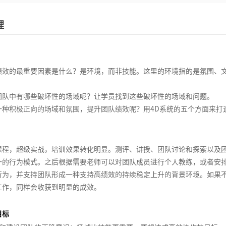
理
绩效的最重要因素是什么？是环境，而非技能。这里的环境指的是氛围、
团队中有哪些破坏性的场域呢？让学员找到这些破坏性的场域和问题。
一种积极正向的场域和氛围，提升团队绩效呢？用4D系统的五个方面来打
课程，超级实战，培训效果转化明显。测评、讲授、团队讨论和探索以及
一的行为模式。之后根据需要老师可以对团队成员进行个人教练，或者安
行为，并支持团队形成一种支持高绩效的持续稳定上升的背景环境。如果
工作，同样会收获到明显的成效。
目标