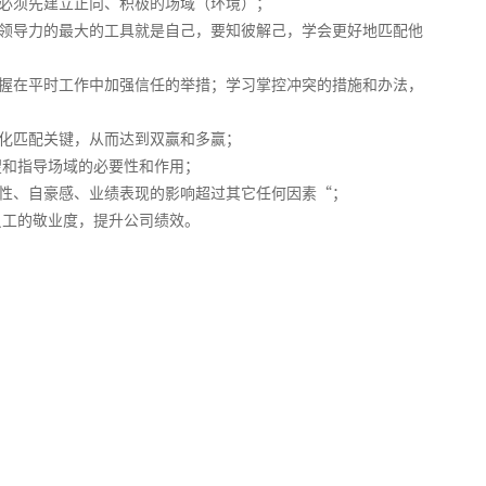
，必须先建立正向、积极的场域（环境）；
领导力的最大的工具就是自己，要知彼解己，学会更好地匹配他
握在平时工作中加强信任的举措；学习掌控冲突的措施和办法，
化匹配关键，从而达到双赢和多赢；
望和指导场域的必要性和作用；
性、自豪感、业绩表现的影响超过其它任何因素“；
员工的敬业度，提升公司绩效。