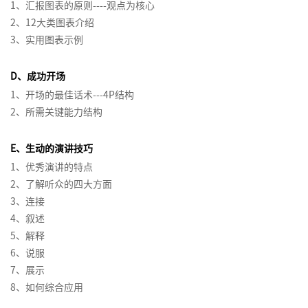
酬
体
理
1、汇报图表的原则----观点为核心
非
业
商
同
高
事
励
经
意
销
洞
体
系
和
2、12大类图表介绍
BICC
商
职
人
敏
业
的
级
以
引
与
理
计
察
系
合
课
3、实用图表示例
业
权
力
锐
计
商
项
绩
爆
互
人
人
划
渠
设
作
程
模
影
资
度
划
业
目
效
销
联
营
才
道
计
伙
式
响
D、成功开场
源
激
书
汇
管
为
售
网
销
保
和
与
伴
在
创
力
训
励
撰
报
理
导
营
费
1、开场的最佳话术---4P结构
留
销
优
生
线
新
练
动
写
向
销
用
2、所需关键能力结构
售
化
态
名
即
项
营
90
机
的
管
管
导
赢
兴
目
社
>
后
管
培
理
激
E、生动的演讲技巧
理
师
得
演
风
群
新
理
训
励
1、优秀演讲的特点
系
客
赞
讲
险
如
营
品
生
（中
体
体
2、了解听众的四大方面
列
户
同
管
何
销
牌
代
级
系
系
3、连接
1-
结
服
的
理
构
定
管
版）
搭
设
平
4、叙述
构
会
务
商
建
位
理
建
计
台
5、解释
化
项
员
训
从
业
有
与
战
6、说服
思
目
营
品
练
KPI
汇
培
效
优
略
7、展示
维
干
销
牌
营
到
报
训
的
化
与
系
策
8、如何综合应用
>
OKR
需
HRBP
在
消
表
人
略
的
求
体