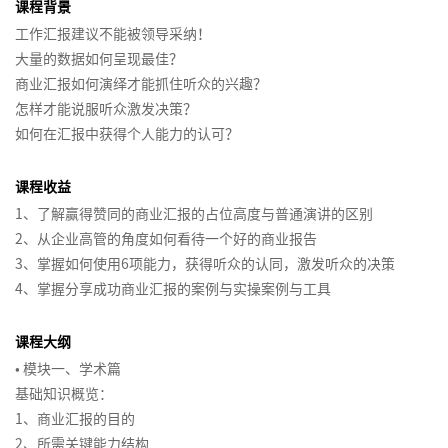
>
院
执
辑
技
团/
怪
什
力
织
思
绪
>
体
（初
课程背景
造
>
行
思
巧
组
兽
么
诊
维
压
系
阶）
工作汇报建议不能被领导采纳！
加
部
创
战
服
>
>
维
织
市
系
跟
断
力
大量的数据如何呈现最佳？
入
创
分
赢
新
略
战
务
>
业
管
场
列
随
从
管
商业汇报如何演绎才能抓住听众的兴趣？
我
新
客
关
销
得
组
性
商
略
商
顾
升
务
控
定
（职
你
技
理
怎样才能说服听众激发决策？
们
学
户
注
创
售
认
织
绩
业
顶
业
系
问
级
单
位
场
术
如何在汇报中获得个人能力的认可？
院
成
新
策
团
同
效
经
层
创
职
统
式
咨
元
与
微
走
联
人
>
果
思
略
队
的
管
营
设
新
场
化
销
询
战
消
课）
向
系
们
课程收益
>
>
维
协
商
理
沙
计
思
人
思
售
>
略
费
管
我
营
突
为
>
德
作
业
技
盘
维
士
维
1、了解赢得赞同的商业汇报的占位高度与普通演讲的区别
规
者
理
们
销
品
破
什
战
绩
大
代
人
客
鲁
5
汇
巧
的
2、从企业高管的角度如何看待一个好的商业报告
划
研
学
沟
牌
框
么
略
流
效
问
自
客
理
力
户
克
项
报
目
七
3、掌握如何使用6项能力，获得听众的认同，激发听众的决策
究
院
通
营
架
跟
解
程
管
题
我
户
商
资
业
体
系
障
标
项
4、掌握分享成功商业汇报的案例与实操案例与工具
>
系
销
系
的
随
码
管
理
分
创
销
管
源
务
产
验
列
碍
与
修
>
列
统
创
你
理
析
新
售
理
咨
模
品
和
任
炼
课程大纲
区
战
运
>
区
商
化
新
（高
与
突
最
最
询
式
与
客
务
• 模块一、学术篇
通
域
略
项
营
市
块
业
思
思
阶）
情
解
破
佳
佳
>
创
定
户
管
基础知识概览：
呈
路
生
规
目
管
致
场
链
预
维
考
商
决
实
实
新
价
关
理
1、商业汇报的目的
现
营
意
4D
划
管
理
产
胜
战
人
系
测
影
践
践
战
系
2、所需关键能力结构
系
销
数
创
规
团
与
理
金
品
沟
略