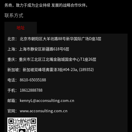
能
理
线
导
品
务商，致力于成为企业持续 发展的战略合作伙伴。
升
造
管
力
名
向
需
非
中
理
素
联系方式
导
的
求
财
流
与
质
师
绩
分
务
砥
优
地址
模
系
中
效
析
经
柱
化
型
北京： 北京市朝阳区大羊坊路88号新华国际广场D座3层
列
管
理
的
文
规
3-
产
理
共
的
内
上海：上海市静安区新疆路618号6层
划
版
成
品
赢
财
训
重庆：重庆市江北区江北嘴金融城国金中心T1座26层
功
关
生
客
领
务
师
组
键
命
户
新加坡：新加坡双峰塔弗雷泽3街#04-23a, (189352)
导
管
队
织
人
周
服
力
理
伍
电话： 8610-65035188
中
才
期
务
发
的
的
与
初
技
手机： 18612888788
展
领
选
数
阶
巧
体
邮箱： kennyL@acconsulting.com.cn
导
用
据
TTT-
系
力
预
客
管
官网： www.acconsulting.com.cn
培
规
留
户
理
训
划
在
投
授
线
故
产
诉