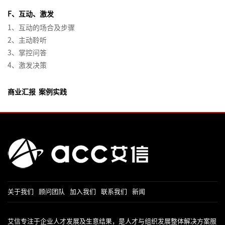
绩
线
费
产
达
管
客
绩
沟
系
效
F、互动、激发
名
心
品
品
理
户
效
通
管
1、互动的场合及步骤
导
数
理
牌
经
故
体
管
与
理
2、主动聆听
师
据
项
学
激
理
事
验
理
培
体
3、掌控问答
系
分
目
活
训
招
战
训
系
列
4、激发决策
析
经
练
非
聘
略
计
设
2-
产
与
理
营
人
力
与
划
计
组
品
呈
的
商业汇报 案例实践
>
力
管
制
与
织
创
现
领
招
资
理
定
优
能
新
导
聘
打
源
体
化
力
力
面
造
经
培
系
品
建
和
试
卓
理
训
培
类
设
团
技
客
越
的
评
训
洞
的
队
巧
户
产
人
估
体
察
杨
管
导
品
力
与
系
三
以
理
向
经
资
分
规
关于我们
顾问团队
加入我们
联系我们
新闻
角
结
技
的
理
源
析
划
果
能
流
管
在
艾信专注于企业人才发展及生意结果，是人才与组织发展整体解决方案服
为
产
提
打
程