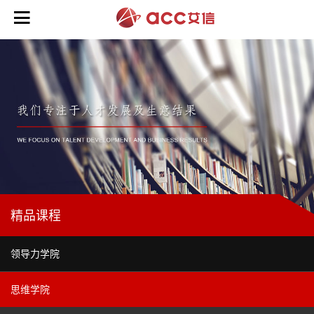

培
训
业
务
>
咨
领
询
导
业
力
精品课程
务
能
>
力
>
领导力学院
在
战
线
商
略
初
思维学院
人们为什么跟随你
业
业
规
阶