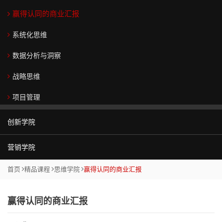
务
领
划
>
团队协作5项障碍
赢得认同的商业汇报
>
导
咨
中
新
商业预测
力
询
系统化思维
精
在
阶
任
>
>
关键影响力
品
线
>
经
数据分析与洞察
课
通
运
测
共
集
理
教练型辅导
高
战
程
用
营
评
同
团
角
战略思维
阶
略
>
能
管
看
战
色
卓越经理人
在
>
解
力
控
见
略
转
项目管理
顾
线
领
码
>
咨
>
规
换
商业敏锐度
高
问
学
导
与
询
划
创新学院
绩
团
销
习
力
战
职
人
落
商
>
效
队
>
售
学
略
业
战
们
地
业
营销学院
突破框架的创新思考
与
>
营
品
院
生
化
略
法
为
预
打
变
可
>
销
牌
成
心
执
人
什
测
创新设计思维
首页
精品课程
思维学院
赢得认同的商业汇报
区域生意规划
成
专
败
革
持
>
营
>
态
行
治
么
功
思
家
职
人
管
续
商
销
>
和
理
跟
创新管理与实践
经销商管理
客
维
团
共
销
场
们
理
领
业
战
赢得认同的商业汇报
咨
落
随
户
学
队
同
逻
售
集
小
为
导
组
略
情
询
地
你
新媒体营销
打