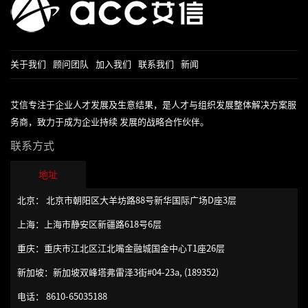
股
课
名
事
品
处
权
技
导
与
平
理
激
巧
师
企
台
与
励
系
业
与
中
危
关于我们
顾问团队
加入我们
联系我们
新闻
列
文
技
阶
机
4-
化
术
TTT-
管
艾信专注于企业人才发展及生意结果，是人才与组织发展整体解决方案服
营
落
管
培
理
中
务商，致力于成为企业持续 发展的战略合作伙伴。
销
地
理
训
技
文
创
联系方式
课
能
研
版
新
程
发
地址
营
设
项
计
北京： 北京市朝阳区大羊坊路88号新华国际广场D座3层
在
目
线
管
上海：上海市静安区新疆路618号6层
高
名
理
阶
重庆：重庆市江北区江北嘴金融城国金中心T1座26层
导
&
TTT-
新加坡：新加坡双峰塔弗雷泽3街#04-23a, (189352)
师
软
引
系
件
导
电话： 8610-65035188
列
项