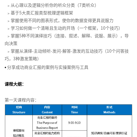
酬
体
理
非
﹥从心理以及逻辑分析你的听众分类（7类听众）
业
商
同
高
事
励
经
意
销
洞
体
系
和
BICC
商
职
人
敏
业
的
级
以
引
﹥
基于5大类汇报类型梳理逻辑框架
与
理
计
察
系
合
课
业
权
力
锐
计
商
项
绩
爆
互
﹥
掌握使用不同的图表形式，使你的数据变得更具说服力
人
人
划
渠
设
作
程
模
影
资
度
划
业
目
效
销
联
营
﹥
学习如何做一个清晰且生动的开场（一个框架，10个技巧）
才
道
计
伙
式
响
源
激
书
汇
管
为
售
网
销
﹥
掌握5种不同演绎技巧（连接、叙述、解释、说服、展示），导
保
和
与
伴
在
创
力
训
励
撰
报
理
导
营
费
留
向决策
销
优
生
线
新
练
动
写
向
销
用
﹥
掌握从演绎-主动倾听-发问-解答-激发的互动技巧（10个问答技
售
化
态
名
即
项
营
90
机
的
管
巧，3种激发策略）
管
导
赢
兴
目
社
>
后
管
培
理
激
理
•
分享成功商业汇报的案例与实操案例与工具
师
得
演
风
群
新
理
训
励
系
客
赞
讲
险
如
营
品
生
（中
体
体
列
课程大纲：
户
同
管
何
销
牌
代
级
系
系
1-
结
服
的
理
构
定
管
版）
搭
设
平
构
会
务
商
建
位
第一天课程内容：
理
建
计
台
化
项
员
训
从
业
有
与
战
思
目
营
品
练
KPI
汇
培
效
优
略
维
干
销
牌
营
到
报
训
的
化
与
系
策
>
OKR
需
HRBP
在
消
表
人
略
的
求
体