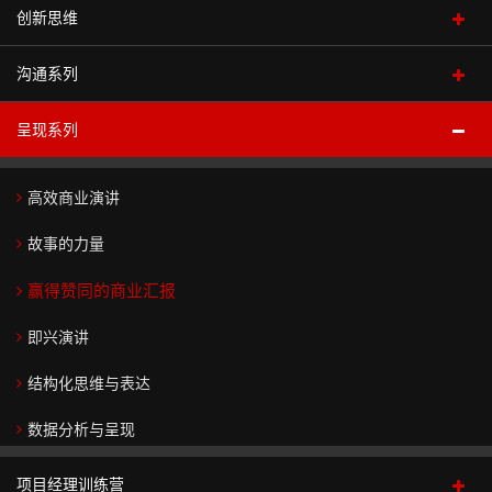
务
领
划
>
职场人士的七项修炼
创新思维
系统化思维
>
导
咨
中
新
情商影响力
力
询
问题分析与解决
沟通系列
自我创新突破
精
在
阶
任
>
>
品
线
>
经
金字塔原理与结构性思维
产品创新
呈现系列
致胜沟通
课
通
运
测
共
集
理
高
战
思维导图
程
用
营
评
同
团
角
服务体验创新
跨部门沟通
阶
略
>
能
管
看
战
色
高效商业演讲
在
>
解
力
控
见
略
转
流程创新
跨文化沟通
顾
线
领
码
>
咨
>
规
换
故事的力量
高
营销创新
问
学
导
与
询
划
冲突管理
绩
团
销
习
力
战
职
人
落
商
赢得赞同的商业汇报
>
商业模式创新
效
队
>
售
学
略
业
战
们
地
业
非职权影响力
与
即兴演讲
>
营
品
院
生
化
略
法
为
预
打
变
可
>
销
牌
成
心
执
人
什
测
结构化思维与表达
成
专
败
革
持
>
营
>
态
行
治
么
功
思
家
职
人
管
续
商
销
>
和
理
跟
数据分析与呈现
客
维
团
共
销
场
们
理
领
业
战
咨
落
随
户
学
队
同
逻
售
集
小
为
导
组
略
情
询
地
你
项目经理训练营
打