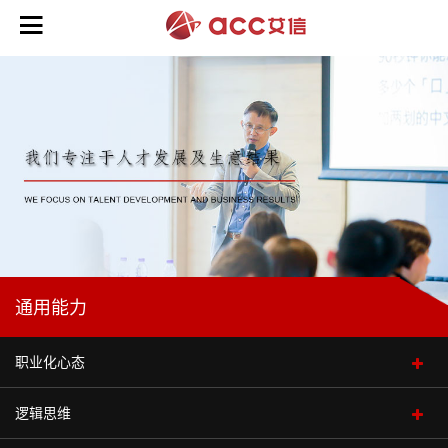

培
训
业
务
>
咨
领
询
导
业
力
通用能力
务
能
>
力
>
职业化心态
在
战
线
商
略
初
逻辑思维
情绪压力管理
业
业
规
阶