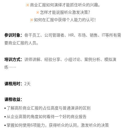
增
力
列
绩
响
略
管
研发绩效管理
商业汇报如何演绎才能抓住听众的兴趣。
组
※
>
列
关
据
新
划
队
执
字
创
通
商
区
与
长
资
效
力
以
理
织
怎样才能说服听众激发决策？
※
>
新
键
分
设
管
行
塔
新
务
域
营
战
源
管
及
经
协
跨
新
如何在汇报中获得个人能力的认可！
经
影
析
计
理
原
谈
营
销
※
略
客
战
理
体
项
销
系
同
服
部
高
零
理
响
与
思
理
判
业
规
户
略
系
目
商
团
统
务
门
效
售
市
力
洞
维
赢
与
机
划
服
规
参训对象：
骨干员工、公司管理者、HR、市场、销售、IT等所有需
经
高
管
队
化
体
沟
商
项
思
场
察
在
结
会
品
务
划
要商业汇报的人员。
理
绩
教
创
理
发
思
验
通
业
目
打
维
进
高
构
提
牌
体
训
效
练
战
新
展
维
创
演
式
造
与
入
组
效
性
升
战
系
新
跨
培训方式：
讲师讲解、经验分享、小组讨论、案例分析、模拟演
练
经
型
略
管
的
新
讲
销
百
门
战
织
执
思
略
搭
媒
商
文
营
理
辅
思
理
五
售
销
亿
店
练……
略
架
行
维
和
建
体
业
流
化
故
>
导
维
与
项
售
爆
创
构
体
miniMBA
营
数
程
沟
事
客
十
实
高
障
思
数
品
新
会
设
系
课程用时：
2天
内
卓
项
销
据
创
通
的
项
户
四
践
效
碍
维
据
型
员
计
EMBA
训
越
目
分
新
力
目
关
数
五
辅
导
分
管
营
体
与
冲
课程收益：
师
经
管
成
析
量
管
系
字
规
导
图
析
理
销
系、
优
国
营
突
训
理
理
为
与
理
管
化
划
技
•
了解高阶商业汇报的占位高度与普通演讲的区别
战
积
化
外
销
管
赢
练
人
教
决
基
理
联
媒
购
巧
略
分
•
从企业高管的角度如何看待一个好的商业报告
版
创
理
得
营
练
策
础
合
体
物
薪
和
管
权
•
掌握如何使用6项能力，获得听众的认同，激发听众的决策
商
新
赞
故
>
激
式
生
营
者