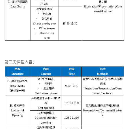
能
理
线
导
品
升
造
管
力
名
向
需
非
中
理
素
导
的
求
财
流
与
质
师
绩
分
务
砥
优
模
系
效
析
经
柱
化
型
列
管
理
的
规
3-
产
理
共
的
内
划
成
品
赢
财
训
功
关
生
客
领
务
师
第二天课程内容：
组
键
命
户
导
管
队
织
人
周
服
力
理
伍
中
才
期
务
发
的
的
与
初
技
展
领
选
数
阶
巧
体
导
用
据
TTT-
系
力
预
客
管
培
规
留
户
理
训
划
在
投
授
线
故
产
诉