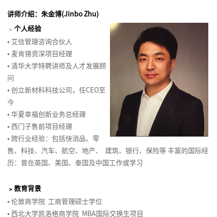
学
5-
目
生
讲师介绍：朱金博(Jinbo Zhu)
组
管
发
﹥
个人经验
织
理
生
• 艾信管理咨询合伙人
行
&
•
麦肯锡资深项目经理
为
敏
•
清华大学特聘讲师及人才发展顾
学
捷
问
项
在
•
创立新材料科技公司，任CEO至
目
线
今
管
名
•
华夏幸福创新业务总经理
理
导
•
西门子售前项目经理
师
研
•
跨行业经验：包括快消品、零
系
发
售、科技、汽车、航空、地产、 建筑、银行、保险等 丰富的国际经
列
绩
历：曾在英国、美国、泰国及中国工作或学习
6-
效
精
管
﹥
教育背景
益
理
•
伦敦商学院 工商管理硕士学位
创
•
西北大学凯洛格商学院 MBA国际交换生项目