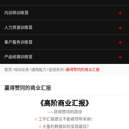
>
院
执
辑
技
团/
怪
什
力
织
思
绪
>
体
（初
造
>
行
思
巧
组
兽
么
诊
维
压
系
阶）
内训师训练营
项目管理基础
加
部
创
战
服
>
>
维
织
市
系
跟
断
力
入
创
分
赢
新
略
战
务
>
业
管
场
列
随
从
管
高级项目管理
我
新
客
关
销
得
组
性
商
略
商
顾
人力资源训练营
以绩效为导向的培训体系搭建
升
务
控
定
（职
你
技
理
们
学
户
注
创
售
认
织
绩
业
顶
业
系
问
级
单
位
场
术
项目风险管理
培训需求沟通与培训计划制定
院
成
新
策
团
同
效
经
层
创
职
统
式
咨
元
与
微
走
客户服务训练营
如何构建有效的HRBP体系
联
人
>
果
思
略
队
的
管
营
设
新
场
化
销
询
战
消
课）
向
项目干系人管理
培训评估与分析
系
们
故事招聘力
>
>
维
协
商
理
沙
计
思
人
思
售
>
略
费
管
产品经理训练营
客户体验战略与管理体系
我
营
突
为
项目经理的领导力和团队管理技能提升
>
德
作
业
技
盘
维
士
维
规
者
理
打造中流砥柱的内训师队伍
招聘面试技巧
们
销
品
破
什
战
绩
大
代
人
客
鲁
5
汇
巧
的
客户导向的流程管理与优化
划
研
首页
培训业务
通用能力
呈现系列
赢得赞同的商业汇报
打造卓越产品经理
学
沟
牌
框
么
略
流
效
问
自
客
理
力
户
克
项
报
目
七
初阶TTT-培训授课技巧
究
以结果为导向的绩效管理
院
通
营
架
跟
解
程
管
题
我
户
商
共赢客户服务技巧
资
业
体
系
障
标
项
产品需求分析
赢得赞同的商业汇报
>
系
销
系
的
随
码
管
理
分
创
销
管
中阶TTT-培训课程设计
源
务
产
验
列
碍
与
修
关键人才的选用预留
客户投诉处理与危机管理技能
>
列
统
创
你
理
析
新
售
理
产品生命周期与数据管理
咨
模
品
和
任
炼
高阶TTT-引导学生发生
区
战
运
《高阶商业汇报》
>
区
商
化
新
（高
与
突
最
最
故事与企业文化落地
询
式
与
客
务
通
域
略
项
营
市
产品平台与技术管理
块
业
思
思
阶）
情
解
破
佳
佳
>
创
定
户
管
——获得赞同的路径
呈
路
生
规
目
管
致
场
链
预
维
考
商
决
实
实
新
价
关
理
工作汇报建议不能被领导采纳！
※
研发项目管理&软件项目管理&敏捷项目管理
现
营
意
4D
划
管
理
产
胜
战
人
系
测
影
践
践
战
系
大量的数据如何呈现最佳？
※
系
销
数
创
规
团
与
理
金
品
沟
略