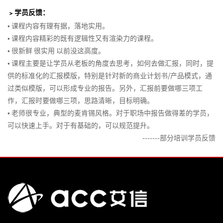
﹥学员反馈
：
•
课程内容有理有据，落地实用。
•
课程内容精彩的既有逻辑性又有渲染力的课程。
•
很新鲜 很实用 以前没这高度。
•
课程主要是让学员从老板的角度去思考，如何去做汇报，同时，提
供的标准化的汇报模版，特别是针对新的商业计划书/产品模式，通
过类似模版，可以形成专业的报告。另外，汇报前要做哪三项工
中
作，汇报时要做哪三项，思路清晰，目标明确。
文
•
老师很专业，典型的麦肯锡风格。对于职场中报告做得差的学员，
版
可以快速上手。对于有基础的，可以规范提升。
-------部分培训学员反馈