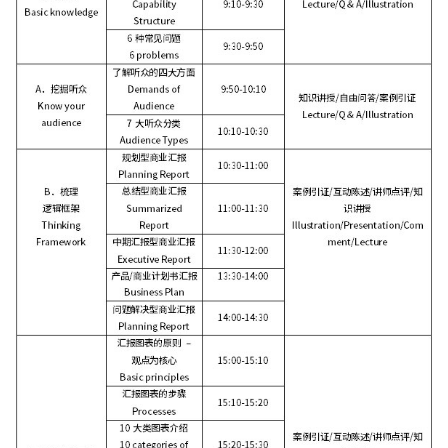
绩
线
费
产
达
管
客
绩
沟
系
效
名
心
品
品
理
户
效
通
管
导
数
理
牌
经
故
体
管
与
理
师
据
项
学
激
理
事
验
理
培
体
系
分
目
活
训
招
战
训
系
列
析
经
练
非
聘
略
计
设
2-
产
与
理
营
人
力
与
划
计
组
品
呈
的
>
力
管
制
与
织
创
现
领
招
资
理
定
优
能
新
导
聘
打
源
体
化
力
力
面
造
经
培
系
品
建
和
试
卓
理
训
培
类
设
团
技
客
越
的
评
训
洞
的
队
巧
户
产
人
估
体
察
杨
管
导
品
力
与
系
三
以
理
向
经
资
分
规
角
结
技
的
理
源
析
划
果
能
流
管
在
为
产
提
打
程