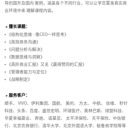
导的国外及国内 案例，涵盖各个不同行业，可以让学员置身真实商
业环境中来 理解课程内容。
﹥擅长课题：
•
《结构化思维 - 像CEO一样思考》
•
《高效商务沟通》
•
《问题分析与解决》
•
《数据思维与洞察》
•
《高阶商业汇报》又名《赢得赞同的汇报》
•
《管理者能力与定位》
•
《战略制定》
﹥
服务客户
：
顺丰、 VIVO、伊利集团、国航、 美的、 方太、 中航、 信维、 秒针
科技、头条、百度、盛世宏明、环球医疗、奥林巴斯、绿盟科技、
华夏幸福基业、 奔驰、 诺基亚、 太平洋保险、 天平保险、中信银
行、北京农商银行、清华大学、北京外国语大学、秘鲁商学院等等