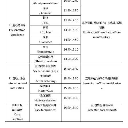
股
课
名
事
品
处
权
技
导
与
平
理
激
巧
师
企
台
与
励
系
业
与
中
危
列
文
技
阶
机
4-
化
术
TTT-
管
营
落
管
培
理
销
地
理
训
技
创
课
能
研
新
程
发
营
设
项
计
在
目
线
管
高
名
理
阶
导
&
TTT-
师
软
引
系
件
导
列
项