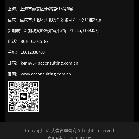
能
理
线
导
品
升
造
管
力
文
上海：上海市静安区新疆路618号6层
名
向
需
非
中
理
素
版
导
重庆：重庆市江北区江北嘴金融城国金中心T1座26层
的
求
财
流
与
质
师
绩
分
务
砥
优
模
新加坡：新加坡双峰塔弗雷泽3街#04-23a, (189352)
系
效
析
经
柱
化
型
列
电话： 8610-65035188
管
理
的
规
3-
产
理
共
的
内
手机： 18612888788
划
成
品
赢
财
训
邮箱： kennyL@acconsulting.com.cn
功
关
生
客
领
务
师
组
键
命
户
导
管
队
官网： www.acconsulting.com.cn
织
人
周
服
力
理
伍
中
才
期
务
发
的
的
与
初
技
展
领
选
数
阶
巧
体
导
用
据
TTT-
系
力
预
客
管
培
规
留
户
理
训
划
在
Copyright © 艾信管理咨询 All rights reserved
投
授
线
故
产
诉
京ICP备：20030477号