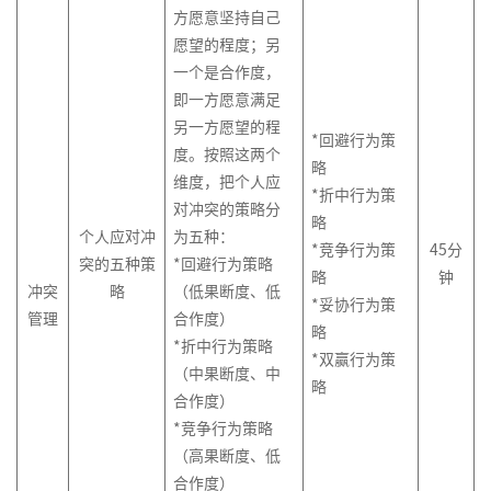
方愿意坚持自己
愿望的程度；另
一个是合作度，
即一方愿意满足
另一方愿望的程
*回避行为策
度。按照这两个
略
维度，把个人应
*折中行为策
对冲突的策略分
略
个人应对冲
为五种：
*竞争行为策
45
分
突的五种策
*回避行为策略
略
钟
冲突
略
（低果断度、低
*妥协行为策
管理
合作度）
略
*折中行为策略
*双赢行为策
（中果断度、中
略
合作度）
*竞争行为策略
（高果断度、低
合作度）