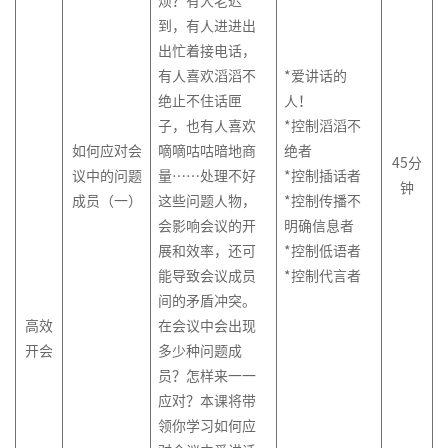
烦？有人老迟
到，有人进进出
出忙着接电话，
有人喜欢滔滔不
*爱讲话的
绝止不住话匣
人！
子，也有人喜欢
*控制滔滔不
如何应对会
嘀嘀咕咕暗地商
绝者
45分
议中的问题
量……处理不好
*控制插话者
钟
成员（一）
这些问题人物，
*控制传播不
会影响会议的开
明确信息者
展和效率，还可
*控制低语者
能导致会议成员
*控制代言者
间的矛盾冲突。
高效
在会议中会出现
开会
多少种问题成
员？怎样来一一
应对？本课将带
领你学习如何应