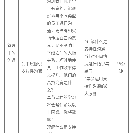
学
沟通者们似乎个
5-
目
生
个有高招，能很
组
管
发
好地与不同类型
织
理
生
的员工进行沟
行
&
通，既准确如实
为
敏
地传达自己的意
*理解什么是
学
捷
管理
思，又不影响上
支持性沟通
项
中的
下级之间的人际
在
目
*针对不同情
沟通
关系，巧妙地使
线
管
为下属提供
况进行指导与
45
分
员工工作效率得
名
理
支持性沟通
辅导
钟
以提升。他们的
导
*学会运用支
高招究竟是什
师
研
持性沟通的8
么？
系
发
大原则
本节课程的学习
列
绩
将会帮你解决以
6-
效
精
管
上困惑。你将能
益
理
够：
创
理解什么是支持