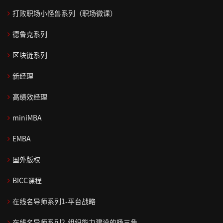
务
领
划
>
打败职场小怪兽系列（职场微课）
>
导
咨
中
新
力
询
德鲁克系列
精
在
阶
任
>
>
品
线
>
经
区块链系列
课
通
运
测
共
集
理
高
战
程
用
营
评
同
团
角
新经理
阶
略
>
能
管
看
战
色
在
>
解
力
控
见
略
转
高绩效经理
顾
线
领
码
>
咨
>
规
换
高
miniMBA
问
学
导
与
询
划
绩
团
销
习
力
战
职
人
落
商
>
EMBA
效
队
>
售
学
略
业
战
们
地
业
与
>
营
品
院
生
化
略
法
为
预
国外版权
打
变
可
>
销
牌
成
心
执
人
什
测
成
专
败
革
持
>
营
>
态
行
治
么
BICC课程
功
思
家
职
人
管
续
商
销
>
和
理
跟
客
维
团
共
销
场
们
理
领
业
战
在线名导师系列1-平台战略
咨
落
随
户
学
队
同
逻
售
集
小
为
导
组
略
情
询
地
你
打
在线名导师系列2-组织能力建设的杨三角