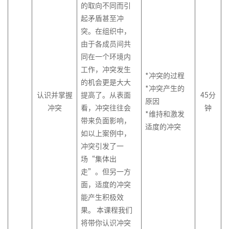
的取向不同而引
起矛盾甚至冲
突。在组织中，
由于各成员间共
同在一个环境内
工作，冲突发生
*冲突的过程
的机会更是大大
*冲突产生的
认识并掌握
提高了。从表面
45
分
原因
冲突
看，冲突往往会
钟
*维持和激发
带来负面影响，
适度的冲突
如以上案例中，
冲突引发了一
场“集体出
走”。但另一方
面，适度的冲突
能产生积极效
果。 本课程我们
将带你认识冲突