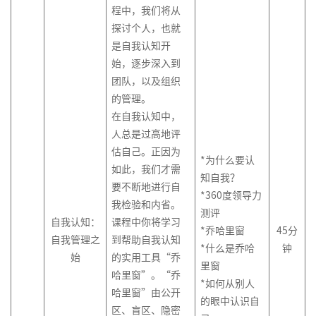
增
力
列
绩
响
略
管
程中，我们将从
组
>
列
关
据
新
划
队
执
字
创
通
商
区
与
长
资
效
力
以
理
探讨个人，也就
织
>
新
键
分
设
管
行
塔
新
务
域
营
战
源
管
及
是自我认知开
经
协
跨
新
经
影
析
计
理
原
谈
营
销
略
客
战
理
体
项
销
系
同
服
部
高
零
始，逐步深入到
理
响
与
思
理
判
业
规
户
略
系
目
商
团
统
务
门
效
售
团队，以及组织
市
力
洞
维
赢
与
机
划
服
规
经
高
管
队
化
体
沟
商
项
思
的管理。
场
察
在
结
会
品
务
划
理
绩
教
创
理
发
思
验
通
业
目
打
维
在自我认知中，
进
高
构
提
牌
体
训
效
练
战
新
展
维
创
演
式
造
与
入
组
效
性
升
人总是过高地评
战
系
新
跨
练
经
型
略
管
的
新
讲
销
百
门
战
织
执
思
估自己。正因为
略
搭
*为什么要认
媒
商
文
营
理
辅
思
理
五
售
销
亿
店
略
架
行
维
如此，我们才需
和
建
知自我？
体
业
流
化
故
>
导
维
与
项
售
爆
创
构
要不断地进行自
体
*360度领导力
miniMBA
营
数
程
沟
事
客
十
实
高
障
思
数
品
新
会
设
系
我检验和内省。
内
卓
项
销
据
创
通
的
项
户
测评
四
践
效
碍
维
据
型
员
计
自我认知：
课程中你将学习
EMBA
训
越
目
分
新
力
目
关
数
*乔哈里窗
45
分
五
辅
导
分
管
营
体
与
自我管理之
到帮助自我认知
冲
师
经
管
成
析
量
管
系
字
*什么是乔哈
钟
规
导
图
析
理
销
系、
优
始
的实用工具“乔
国
营
突
训
理
理
为
与
理
管
化
里窗
划
技
战
积
化
外
哈里窗”。“乔
销
管
赢
练
人
教
决
基
理
联
媒
购
巧
*如何从别人
略
分
版
哈里窗”由公开
创
理
得
营
练
策
础
合
体
物
薪
的眼中认识自
和
管
权
区、盲区、隐密
商
新
赞
故
>
激
式
生
营
者