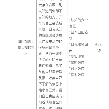
绩
线
费
产
达
管
客
会存在盲区：别
绩
沟
系
效
名
心
品
品
理
户
人知道而你却不
效
通
管
导
数
理
牌
经
故
体
管
与
自知的地方。开
理
师
*认知的六个
据
项
学
激
理
事
验
理
培
车的盲区会造成
体
系
盲区
分
目
活
训
招
战
训
事故，自我认知
系
列
*基本归因错
析
经
练
非
聘
略
计
的盲区则会造成
设
2-
产
误
与
理
营
人
力
与
划
计
如何规避自
工作和生活中的
组
品
呈
的
*自我服务偏
45
分
>
力
管
制
与
我认知的盲
很多问题与矛
织
创
现
领
招
差
钟
资
理
定
优
区
盾。从前一课中
能
新
导
聘
打
*刻板印象
源
体
化
所学的乔哈里窗
力
力
面
造
*晕轮效应
经
培
系
品
我们知道，除了
建
和
试
卓
理
训
*对比效应
培
类
从他人那里听取
设
团
技
客
越
的
评
*投射效应
训
洞
反馈，收集自己
的
队
巧
户
产
人
估
体
察
不了解的信息来
杨
管
导
品
力
与
系
三
以
缩小盲区外，我
理
向
经
资
分
规
角
结
们自己也应该有
技
的
理
源
析
划
果
规避认知盲区的
能
流
管
在
为
产
意识。这一课将
提
打
程