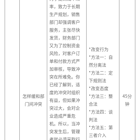
率，致力于长期
生产规划，销售
部门却强调客户
服务，主张尽快
发货，财务部门
又为了控制资金
*改变行为
风险，对客户订
*方法一：自
单和付款方式严
然分离法
加审核，导致冲
*方法二：定
突在所难免。你
下规则法
已经了解到，适
*改变态度
度的冲突对组织
怎样缓和部
*方法三：整
45分
有益，但如果冲
门间冲突
合法
钟
突过大，会对企
*方法四：谈
业造成严重危
判法
机。所以，当冲
*方法五：第
突发生后，管理
三者介入
者就必须采取行