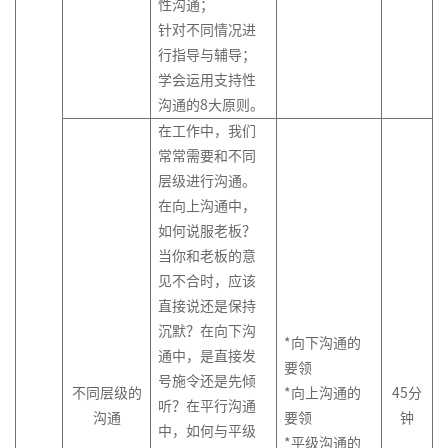
新
性沟通；
针对不同情况进
行指导与辅导；
学会运用支持性
沟通的8大原则。
在工作中，我们
常常需要和不同
层级进行沟通。
在向上沟通中，
如何说服老板？
当你和老板的意
见不合时，应该
直接说还是保持
沉默？在向下沟
*向下沟通的
通中，是直接发
要领
号施令还是先倾
不同层级的
*向上沟通的
45
分
听？在平行沟通
沟通
要领
钟
中，如何与平级
*平级沟通的