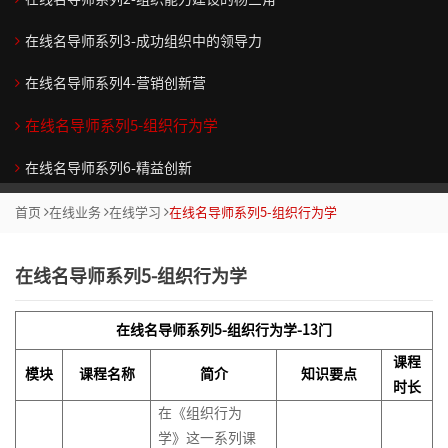
>
院
执
辑
技
团/
怪
什
力
织
思
绪
>
体
（初
造
>
行
思
巧
组
兽
么
诊
维
压
系
阶）
在线名导师系列3-成功组织中的领导力
加
部
创
战
服
>
>
维
织
市
系
跟
断
力
入
创
分
赢
新
略
战
务
>
业
管
场
列
随
从
管
在线名导师系列4-营销创新营
我
新
客
关
销
得
组
性
商
略
商
顾
升
务
控
定
（职
你
技
理
们
学
户
注
创
售
认
织
绩
业
顶
业
系
问
级
单
位
场
术
在线名导师系列5-组织行为学
院
成
新
策
团
同
效
经
层
创
职
统
式
咨
元
与
微
走
联
人
>
果
思
略
队
的
管
营
设
新
场
化
销
在线名导师系列6-精益创新
询
战
消
课）
向
系
们
>
>
维
协
商
理
沙
计
思
人
思
售
>
略
费
管
我
营
突
为
首页
在线业务
在线学习
在线名导师系列5-组织行为学
>
德
作
业
技
盘
维
士
维
规
者
理
们
销
品
破
什
战
绩
大
代
人
客
鲁
5
汇
巧
的
划
研
学
沟
牌
框
么
略
流
效
问
自
客
理
力
户
克
项
报
目
七
究
在线名导师系列5-组织行为学
院
通
营
架
跟
解
程
管
题
我
户
商
资
业
体
系
障
标
项
>
系
销
系
的
随
码
管
理
分
创
销
管
源
务
产
验
列
碍
与
修
>
列
统
创
你
理
析
新
售
理
在线名导师系列5-组织行为学-13门
咨
模
品
和
任
炼
区
战
运
>
区
商
化
新
（高
与
突
最
最
询
式
与
客
务
课程
通
域
略
项
营
市
模块
课程名称
简介
知识要点
块
业
思
思
阶）
情
解
破
佳
佳
>
创
定
户
管
时长
呈
路
生
规
目
管
致
场
链
预
维
考
商
决
实
实
新
价
关
理
在《组织行为
现
营
意
4D
划
管
理
产
胜
战
人
系
测
影
践
践
战
系
学》这一系列课
系
销
数
创
规
团
与
理
金
品
沟
略