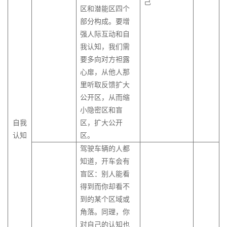
酬
己
体
理
非
区和潜能区四个
业
商
同
高
事
励
经
意
销
洞
体
系
和
BICC
商
职
人
敏
业
的
级
以
引
部分构成。要增
与
理
计
察
系
合
课
业
权
力
锐
计
商
项
绩
爆
互
强人际互动和自
人
人
划
渠
设
作
程
模
影
资
度
划
业
目
效
销
联
营
我认知，我们需
才
道
计
伙
式
响
源
激
书
汇
管
为
售
网
销
要多向对方袒露
保
和
与
伴
在
创
力
训
励
撰
报
理
导
营
费
留
心扉，从他人那
销
优
生
线
新
练
动
写
向
销
用
里听取反馈扩大
售
化
态
名
即
项
营
90
机
的
管
公开区，从而缩
管
导
赢
兴
目
社
>
后
管
培
理
激
小隐密区和盲
理
师
得
演
风
群
新
理
训
励
自我
区，扩大公开
系
客
赞
讲
险
如
营
品
生
（中
体
体
认知
区。
列
户
同
管
何
销
牌
代
级
系
系
驾驶车辆的人都
1-
结
服
的
理
构
定
管
版）
搭
设
平
知道，开车会有
构
会
务
商
建
位
理
建
计
台
盲区：别人能看
化
项
员
训
从
业
有
与
战
得到而你却看不
思
目
营
品
练
KPI
汇
培
效
优
略
到的某个区域或
维
干
销
牌
营
到
报
训
的
化
与
系
策
角落。同理，你
>
OKR
需
HRBP
在
消
表
人
略
对自己的认知也
的
求
体