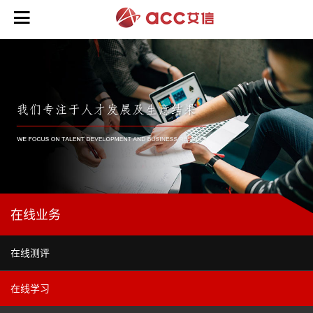

培
训
业
务
>
咨
领
询
导
业
力
在线业务
务
能
>
力
>
在线测评
在
战
线
商
略
初
在线学习
业
业
规
阶