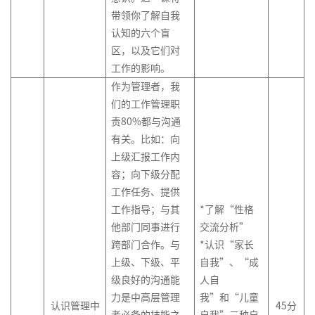
能
理
线
导
品
升
造
管
带领你了解自我
力
名
向
需
非
中
理
认知的六个盲
素
导
的
求
财
流
与
区，以及它们对
质
师
绩
分
务
砥
优
工作的影响。
模
系
效
析
经
柱
化
型
作为管理者，我
列
管
理
的
规
们的工作管理职
3-
产
理
共
的
内
划
责80%都与沟通
成
品
赢
财
训
有关。比如：向
功
关
生
客
领
务
师
上级汇报工作内
组
键
命
户
导
管
队
容；向下级分配
织
人
周
服
力
理
伍
工作任务、提供
中
才
期
务
发
工作指导；与其
*了解“性格
的
的
与
初
技
展
他部门同事进行
交流分析”
领
选
数
阶
巧
体
跨部门合作。与
*认识“家长
导
用
据
TTT-
系
上级、下级、平
自我”、“成
力
预
客
管
培
规
留
户
理
级良好的沟通能
人自
训
划
在
投
力是中高层管理
我”和“儿童
授
认识管理中
45
分
线
故
产
诉
者必备的技能之
自我”三种自