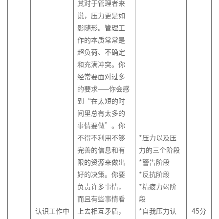
其对于管理者来
说，压力更是如
影随形。管理工
作的本质常常是
超负荷、不确定
和充满冲突。你
经常要面对过多
的要求——你会感
到“在太短的时
间里总有太多的
事情要做”。你
不得不利用不够
*压力以及压
完善的信息和有
力的三个阶段
限的资源来做出
*警告阶段
好的决策。你要
*反抗阶段
负责许多事情，
*精疲力竭阶
而且有些事情看
段
认识工作中
上去相互矛盾，
*自我压力认
45
分