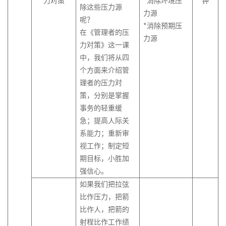
力对策
*消除环境压
钟
除这些压力源
力源
呢？
*消除预期压
在《管理者的压
力源
力对策》这一课
中，我们将从四
个方面来介绍管
理者的压力对
策，分别是掌握
事务的轻重缓
急；提高人际关
系能力；重新审
视工作；制定短
期目标，小胜加
强信心。
如果我们把拉弦
比作压力，把箭
比作人，把箭的
射程比作工作绩