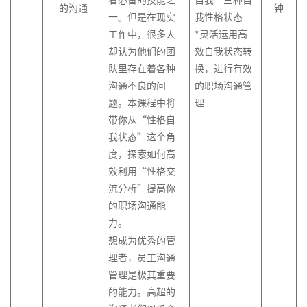
股
课
的沟通
钟
名
事
品
处
一。但是在现实
我性格状态
权
技
导
与
平
理
激
巧
工作中，很多人
*灵活运用高
师
企
台
与
励
却认为他们的团
效自我状态转
系
业
与
中
危
队里存在着各种
换，进行有效
列
文
技
阶
机
沟通不良的问
的职场沟通管
4-
化
术
TTT-
管
题。本课程中将
理
营
落
管
培
理
带你从“性格自
销
地
理
训
技
我状态”这个角
创
课
能
度，探索如何高
研
新
程
效利用“性格交
发
营
设
流分析”提高你
项
计
的职场沟通能
在
目
力。
线
管
高
名
理
想成为优秀的管
阶
导
&
理者，员工沟通
TTT-
师
软
管理是极其重要
引
系
件
导
的能力。高超的
列
项