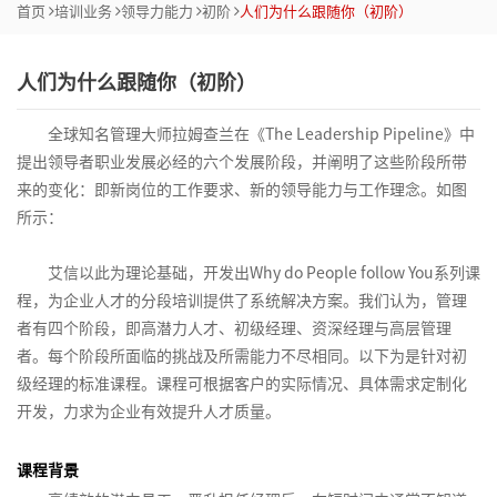
>
院
执
辑
技
团/
怪
什
力
织
思
绪
>
体
（初
变革管理
首页
培训业务
领导力能力
初阶
人们为什么跟随你（初阶）
高绩效与可持续领导力
造
>
行
思
巧
组
兽
么
诊
维
压
系
阶）
加
部
创
战
服
>
>
维
织
市
系
跟
断
力
打造创新组织
战略性绩效管理技巧
入
创
分
赢
新
略
战
人们为什么跟随你（初阶）
务
>
业
管
场
列
随
从
管
人们为什么跟随你（高阶）
我
新
客
关
销
得
组
性
商
略
商
顾
升
务
控
定
（职
你
技
理
们
学
户
注
创
售
认
织
绩
业
顶
业
系
问
全球知名管理大师拉姆查兰在《The Leadership Pipeline》中
级
单
位
场
术
4D团队管理
院
成
新
策
团
同
效
经
层
创
职
统
式
咨
元
与
微
走
提出领导者职业发展必经的六个发展阶段，并阐明了这些阶段所带
联
人
>
果
思
略
队
的
管
营
设
新
场
化
销
询
战
消
课）
向
来的变化：即新岗位的工作要求、新的领导能力与工作理念。如图
团队发展的五项障碍
系
们
>
>
维
协
商
理
沙
计
思
人
思
售
>
略
费
管
所示：
我
营
突
为
>
德
作
业
技
盘
维
士
维
规
者
理
成为教练式经理人
们
销
品
破
什
战
绩
大
代
人
客
鲁
5
汇
巧
的
划
研
艾信以此为理论基础，开发出Why do People follow You系列课
学
沟
牌
框
么
略
流
效
问
自
客
理
激励动机管理（中级版）
力
户
克
项
报
目
七
究
程，为企业人才的分段培训提供了系统解决方案。我们认为，管理
院
通
营
架
跟
解
程
管
题
我
户
商
资
业
体
系
障
标
项
者有四个阶段，即高潜力人才、初级经理、资深经理与高层管理
从KPI到OKR的绩效管理
>
系
销
系
的
随
码
管
理
分
创
销
管
源
务
产
验
列
碍
与
修
者。每个阶段所面临的挑战及所需能力不尽相同。以下为是针对初
>
列
统
创
你
理
析
新
售
理
咨
模
品
和
任
炼
非人力资源经理的人力资源管理
级经理的标准课程。课程可根据客户的实际情况、具体需求定制化
区
战
运
>
区
商
化
新
（高
与
突
最
最
询
式
与
客
务
开发，力求为企业有效提升人才质量。
通
域
略
项
营
市
块
业
思
思
阶）
情
解
破
佳
佳
>
创
定
户
管
非财务经理的财务管理
呈
路
生
规
目
管
致
场
链
预
维
考
商
决
实
实
新
价
关
理
现
营
意
4D
划
管
理
产
胜
战
课程背景
人
系
测
影
践
践
战
系
系
销
数
创
规
团
与
理
金
品
沟
略