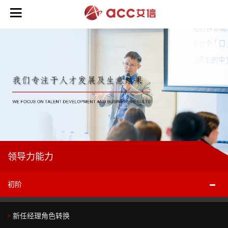

培
训
业
务
>
咨
领
询
导
业
力
领导力能力
务
能
>
力
>
初阶
在
战
线
商
略
初
新任经理角色转换
业
业
规
阶