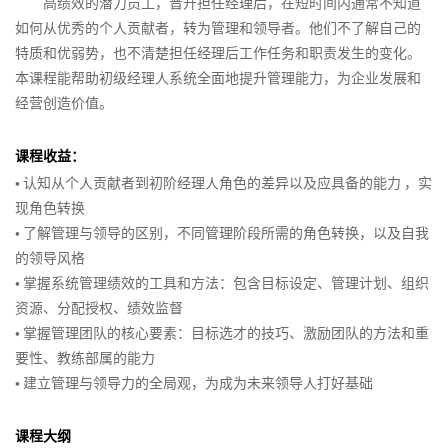
增
力
列
绩
响
高绩效的潜力员工，晋升担任经理后，在短时间内通常不知道
略
管
组
>
列
关
据
新
划
队
执
字
创
通
商
区
与
长
资
效
力
如何从优秀的个人贡献者，转为管理和领导者。他们不了解自己的
以
理
织
>
新
键
分
设
管
行
塔
新
务
域
营
战
源
管
特质和优弱势，也不清楚担任经理后工作任务和职责发生的变化。
及
经
协
跨
新
经
影
析
计
理
原
谈
营
销
略
客
战
理
体
本课程能帮助初级经理人系统全面地提升管理能力，为企业发展和
项
销
系
同
服
部
高
零
理
响
与
思
理
判
业
规
户
略
系
经营创造价值。
目
商
团
统
务
门
效
售
市
力
洞
维
赢
与
机
划
服
规
经
高
管
队
化
体
沟
商
项
思
场
察
在
结
会
品
务
划
课程收益：
理
绩
教
创
理
发
思
验
通
业
目
打
维
进
高
构
提
牌
体
•
认知从个人贡献者到初阶经理人角色的差异以及应具备的能力 ，实
训
效
练
战
新
展
维
创
演
式
造
与
入
组
效
性
升
战
系
新
跨
现角色转换
练
经
型
略
管
的
新
讲
销
百
门
战
织
执
思
略
搭
媒
商
文
•
了解管理与领导的区别，不同管理阶段所需的角色转换，以及自我
营
理
辅
思
理
五
售
销
亿
店
略
架
行
维
和
建
体
业
流
化
故
>
导
维
与
项
售
爆
创
的领导风格
构
体
miniMBA
营
数
程
沟
事
客
十
实
高
障
思
数
品
新
•
掌握系统管理绩效的工具和方法：包含目标设定、管理计划、组织
会
设
系
内
卓
项
销
据
创
通
的
项
户
四
践
效
碍
维
据
型
资源、分配授权、绩效监督
员
计
EMBA
训
越
目
分
新
力
目
关
数
五
辅
导
分
管
•
掌握管理团队的核心要素：目标选才的技巧、激励团队的方法和重
营
体
与
冲
师
经
管
成
析
量
管
系
字
规
导
图
析
理
销
系、
优
要性、教练部属的能力
国
营
突
训
理
理
为
与
理
管
化
划
技
战
积
化
•
建立管理与领导力的全局观，为成为未来领导人打好基础
外
销
管
赢
练
人
教
决
基
理
联
媒
购
巧
略
分
版
创
理
得
营
练
策
础
合
体
物
薪
和
管
课程大纲
权
商
新
赞
故
>
激
式
生
营
者