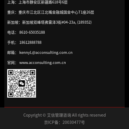
学
上海：上海市静安区新疆路618号6层
5-
目
生
重庆：重庆市江北区江北嘴金融城国金中心T1座26层
组
管
发
织
理
生
新加坡：新加坡双峰塔弗雷泽3街#04-23a, (189352)
行
&
电话： 8610-65035188
为
敏
学
捷
手机： 18612888788
项
邮箱： kennyL@acconsulting.com.cn
在
目
线
管
官网： www.acconsulting.com.cn
名
理
导
师
研
系
发
列
绩
6-
效
精
管
Copyright © 艾信管理咨询 All rights reserved
益
理
京ICP备：20030477号
创