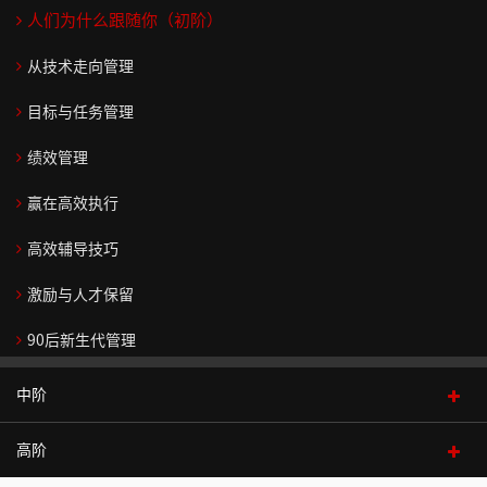
务
领
划
>
人们为什么跟随你（初阶）
>
导
咨
中
新
力
询
从技术走向管理
精
在
阶
任
>
>
品
线
>
经
目标与任务管理
课
通
运
测
共
集
理
高
战
绩效管理
程
用
营
评
同
团
角
阶
略
>
能
管
看
战
色
赢在高效执行
在
>
解
力
控
见
略
转
顾
线
领
码
>
咨
>
规
换
高效辅导技巧
高
问
学
导
与
询
划
绩
团
销
习
力
战
职
人
落
商
>
激励与人才保留
效
队
>
售
学
略
业
战
们
地
业
与
>
营
品
院
生
化
略
法
为
预
90后新生代管理
打
变
可
>
销
牌
成
心
执
人
什
测
成
专
败
革
持
>
营
>
态
行
治
么
中阶
功
思
家
职
人
管
续
商
销
>
和
理
跟
客
维
团
共
销
场
们
理
领
业
战
咨
落
随
高阶
战略解码与落地
户
学
队
同
逻
售
集
小
为
导
组
略
情
询
地
你
打