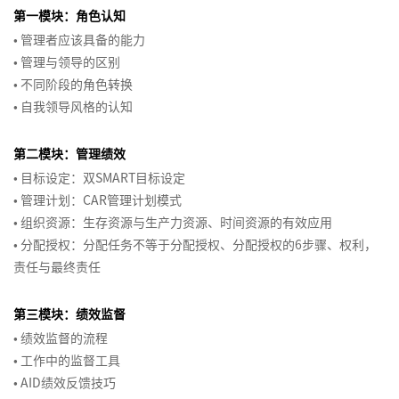
酬
体
理
非
业
商
同
高
事
第一模块：角色认知
励
经
意
销
洞
体
系
和
BICC
商
职
人
敏
业
的
级
以
引
•
管理者应该具备的能力
与
理
计
察
系
合
课
业
权
力
锐
计
商
项
绩
爆
互
人
人
划
•
管理与领导的区别
渠
设
作
程
模
影
资
度
划
业
目
效
销
联
营
才
•
不同阶段的角色转换
道
计
伙
式
响
源
激
书
汇
管
为
售
网
销
保
•
自我领导风格的认知
和
与
伴
在
创
力
训
励
撰
报
理
导
营
费
留
销
优
生
线
新
练
动
写
向
销
用
售
化
第二模块：管理绩效
态
名
即
项
营
90
机
的
管
管
导
•
目标设定：双SMART目标设定
赢
兴
目
社
>
后
管
培
理
激
理
师
•
管理计划：CAR管理计划模式
得
演
风
群
新
理
训
励
系
•
组织资源：生存资源与生产力资源、时间资源的有效应用
客
赞
讲
险
如
营
品
生
（中
体
体
列
•
分配授权：分配任务不等于分配授权、分配授权的6步骤、权利，
户
同
管
何
销
牌
代
级
系
系
1-
结
责任与最终责任
服
的
理
构
定
管
版）
搭
设
平
构
会
务
商
建
位
理
建
计
台
化
项
员
训
从
业
有
第三模块：绩效监督
与
战
思
目
营
品
练
KPI
汇
培
效
•
绩效监督的流程
优
略
维
干
销
牌
营
到
报
训
的
•
工作中的监督工具
化
与
系
策
>
OKR
需
HRBP
•
AID绩效反馈技巧
在
消
表
人
略
的
求
体