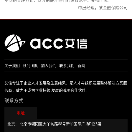
不同的管理方式，以分别提升他们的绩效水平。受益匪浅。
股
课
名
事
品
处
权
技
——中层经理，某金融保险公司
导
与
平
理
激
巧
师
企
台
与
励
系
业
与
中
危
列
文
技
阶
机
4-
化
术
TTT-
管
营
落
管
培
理
销
地
理
训
技
创
课
能
关于我们
顾问团队
加入我们
联系我们
新闻
研
新
程
发
营
设
中
项
艾信专注于企业人才发展及生意结果，是人才与组织发展整体解决方案服
计
在
目
文
务商，致力于成为企业持续 发展的战略合作伙伴。
线
管
高
版
联系方式
名
理
阶
导
&
TTT-
地址
师
软
引
北京： 北京市朝阳区大羊坊路88号新华国际广场D座3层
系
件
导
列
项