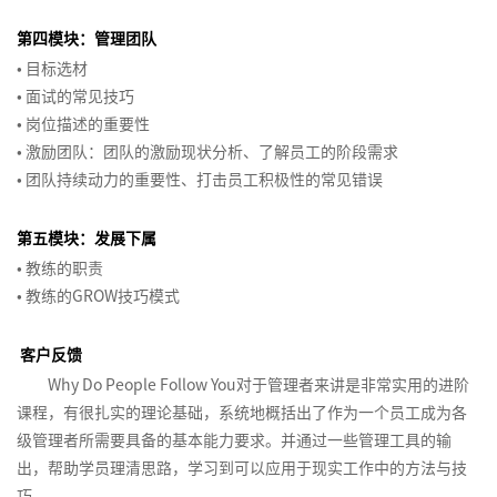
绩
线
费
产
达
管
客
绩
沟
系
效
名
第四模块：管理团队
心
品
品
理
户
效
通
管
导
数
理
牌
•
目标选材
经
故
体
管
与
理
师
据
项
学
激
•
面试的常见技巧
理
事
验
理
培
体
系
分
目
活
•
岗位描述的重要性
训
招
战
训
系
列
析
经
•
激励团队：团队的激励现状分析、了解员工的阶段需求
练
非
聘
略
计
设
2-
产
与
理
营
人
力
与
•
团队持续动力的重要性、打击员工积极性的常见错误
划
计
组
品
呈
的
>
力
管
制
与
织
创
现
领
招
资
理
定
第五模块：发展下属
优
能
新
导
聘
打
源
体
化
•
教练的职责
力
力
面
造
经
培
系
•
教练的GROW技巧模式
品
建
和
试
卓
理
训
培
类
设
团
技
客
越
的
评
训
洞
客户反馈
的
队
巧
户
产
人
估
体
察
杨
Why Do People Follow You对于管理者来讲是非常实用的进阶
管
导
品
力
与
系
三
以
课程，有很扎实的理论基础，系统地概括出了作为一个员工成为各
理
向
经
资
分
规
角
结
级管理者所需要具备的基本能力要求。并通过一些管理工具的输
技
的
理
源
析
划
果
能
流
出，帮助学员理清思路，学习到可以应用于现实工作中的方法与技
管
在
为
产
提
打
程
巧。