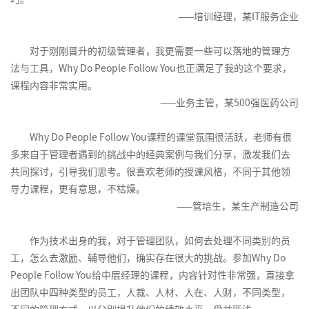
能
理
线
导
品
升
造
管
——培训经理，某IT服务企业
力
名
向
需
非
中
理
素
导
的
求
财
流
与
质
对于刚刚晋升的初级管理者，我更需要一些可以落地的管理方
师
绩
分
务
砥
优
模
法与工具，Why Do People Follow You也正满足了我的这个要求，
系
效
析
经
柱
化
型
课程内容非常实用。
列
管
理
的
规
——业务主管，某500强医药公司
3-
产
理
共
的
内
划
成
品
赢
财
训
Why Do People Follow You课程的课堂氛围很活跃，老师有很
功
关
生
客
领
务
师
多来自于管理者遇到的挑战中的经典案例与我们分享，激发我们去
组
键
命
户
导
管
队
共同探讨，引导我们思考。很喜欢老师的授课风格，不同于其他领
织
人
周
服
力
理
伍
导力课程，更有意思，不枯燥。
中
才
期
务
发
——管培生，某生产制造公司
的
的
与
初
技
展
领
选
数
阶
巧
体
作为技术出身的我，对于管理团队，如何去处理不同类别的员
导
用
据
TTT-
系
力
预
客
管
工，怎么去激励、辅导他们，确实存在很大的挑战。参加Why Do
培
规
留
户
理
People Follow You给中层经理的课程，内容针对性非常强，直接拿
训
划
在
投
出团队中四种类型的员工，人裁、人材、人在、人财，不同类型，
授
线
故
产
诉