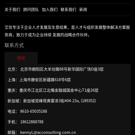
能
理
线
导
品
升
造
管
力
关于我们
顾问团队
加入我们
联系我们
新闻
名
向
需
非
中
理
素
导
的
求
财
流
与
质
师
绩
分
艾信专注于企业人才发展及生意结果，是人才与组织发展整体解决方案服
务
砥
优
模
系
效
析
务商，致力于成为企业持续 发展的战略合作伙伴。
经
柱
化
型
列
管
理
的
规
联系方式
3-
产
理
共
的
内
划
成
品
赢
财
训
地址
中
功
关
生
客
领
务
师
文
组
键
命
北京： 北京市朝阳区大羊坊路88号新华国际广场D座3层
户
导
管
队
织
人
周
版
服
力
理
伍
上海：上海市静安区新疆路618号6层
中
才
期
务
发
重庆：重庆市江北区江北嘴金融城国金中心T1座26层
的
的
与
初
技
展
领
选
数
阶
巧
体
新加坡：新加坡双峰塔弗雷泽3街#04-23a, (189352)
导
用
据
TTT-
系
电话： 8610-65035188
力
预
客
管
培
规
留
户
理
训
手机： 18612888788
划
在
投
授
邮箱： kennyL@acconsulting.com.cn
线
故
产
诉