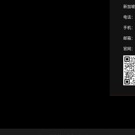
新加坡：
电话： 8
手机： 
邮箱： k
官网： w