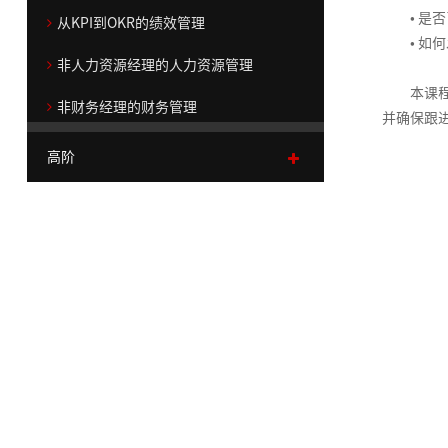
>
院
执
辑
技
团/
怪
什
力
织
思
绪
>
体
（初
• 是否
造
从KPI到OKR的绩效管理
>
行
思
巧
组
兽
么
诊
维
压
系
阶）
• 如何
加
部
创
战
服
>
>
维
织
市
系
跟
断
力
非人力资源经理的人力资源管理
入
创
分
赢
新
略
战
务
>
业
管
场
列
随
从
管
我
新
客
关
销
得
组
性
商
略
商
顾
本课程将
升
务
控
定
（职
你
技
理
非财务经理的财务管理
们
学
户
注
创
售
认
织
绩
业
顶
业
系
问
并确保跟
级
单
位
场
术
院
成
新
策
团
同
效
经
层
创
职
统
式
咨
元
与
微
走
高阶
联
人
>
果
思
略
队
的
管
营
设
新
场
化
销
询
战
消
课）
向
系
们
>
>
维
协
商
理
沙
计
思
人
思
售
>
略
费
管
我
营
高绩效与可持续领导力
突
为
>
德
作
业
技
盘
维
士
维
规
者
理
们
销
品
破
什
战
绩
大
代
人
客
鲁
5
汇
巧
的
划
研
战略性绩效管理技巧
学
沟
牌
框
么
略
流
效
问
自
客
理
力
户
克
项
报
目
七
究
院
通
营
架
跟
解
程
管
题
我
户
商
资
业
体
系
障
标
项
>
系
销
系
的
随
码
管
理
分
创
销
管
源
务
产
验
列
碍
与
修
>
列
统
创
你
理
析
新
售
理
咨
模
品
和
任
炼
区
战
运
>
区
商
化
新
（高
与
突
最
最
询
式
与
客
务
通
域
略
项
营
市
块
业
思
思
阶）
情
解
破
佳
佳
>
创
定
户
管
呈
路
生
规
目
管
致
场
链
预
维
考
商
决
实
实
新
价
关
理
现
营
意
4D
划
管
理
产
胜
战
人
系
测
影
践
践
战
系
系
销
数
创
规
团
与
理
金
品
沟
略