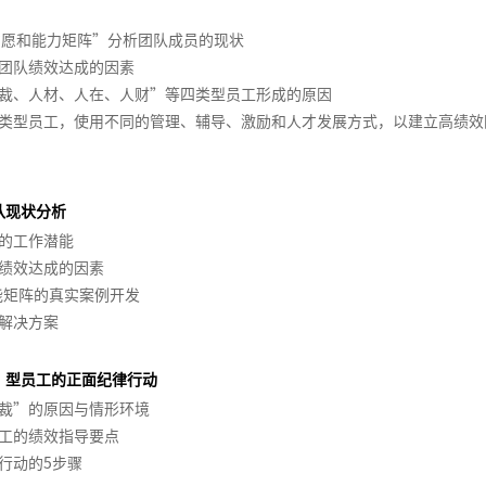
：
“意愿和能力矩阵”分析团队成员的现状
响团队绩效达成的因素
“人裁、人材、人在、人财”等四类型员工形成的原因
不同类型员工，使用不同的管理、辅导、激励和人才发展方式，以建立高绩效
团队现状分析
队的工作潜能
队绩效达成的因素
技能矩阵的真实案例开发
例解决方案
裁”型员工的正面纪律行动
人裁”的原因与情形环境
员工的绩效指导要点
律行动的5步骤