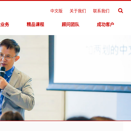
中文版
关于我们
联系我们
线业务
精品课程
顾问团队
成功客户
线测评
>
领导力学院
专家团队
>
线学习
>
思维学院
>
>
>
创新学院
>
>
营销学院
>
>