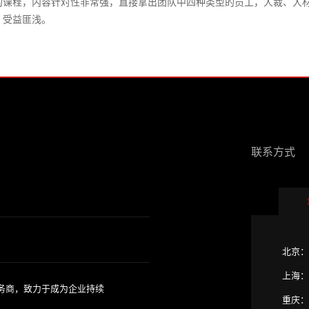
的课程，内容针对性非常强，直接拿出团队中四种类型的员工，人裁、人
。受益匪浅。
联系方式
北京：
上海：
务商，致力于成为企业持续
重庆：