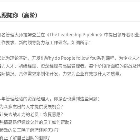
么跟随你（高阶）
理大师拉姆查兰在《The Leadership Pipeline》中提出领
工作要求、新的领导能力与工作理念。如图所示：
理论基础，开发出Why do People follow You系列课程，
潜力人才、初级经理、资深经理与高层管理者。每个阶段所面临的挑战及
实际情况、具体需求定制化开发，力求为企业有效提升人才质量。
管理经验的资深经理人，你是否也遇到这些问题：
为众多杰出的人才提供发展机会？
让失去战斗力的老员工恢复意愿？
热情高昂但绩效欠佳的员工如何帮助？
绩效的员工除了解聘还能怎样？
真正了解自己团队的潜能？