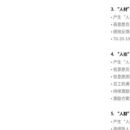
酬
体
理
非
业
商
同
高
事
励
经
意
销
洞
体
系
和
3. “人
BICC
商
职
人
敏
业
的
级
以
引
与
理
计
察
系
合
课
• 产生“
业
权
力
锐
计
商
项
绩
爆
互
人
人
划
渠
设
作
程
• 高意愿
模
影
资
度
划
业
目
效
销
联
营
才
道
计
伙
式
响
• 绩效反
源
激
书
汇
管
为
售
网
销
保
和
与
伴
在
创
力
• 70-20
训
励
撰
报
理
导
营
费
留
销
优
生
线
新
练
动
写
向
销
用
售
化
态
名
即
项
营
90
机
的
管
4. “人
管
导
赢
兴
目
社
>
后
管
培
理
激
• 产生“
理
师
得
演
风
群
新
理
训
励
• 低意愿
系
客
赞
讲
险
如
营
品
生
（中
体
体
• 低意愿
列
户
同
管
何
销
牌
代
级
系
系
• 员工的
1-
结
服
的
理
构
定
管
版）
搭
设
• 持续激
平
构
会
务
商
建
位
理
建
计
• 激励方
台
化
项
员
训
从
业
有
与
战
思
目
营
品
练
KPI
汇
培
效
优
略
5. “人
维
干
销
牌
营
到
报
训
的
化
与
系
策
• 产生“
>
OKR
需
HRBP
在
消
表
人
略
• 高绩效
的
求
体