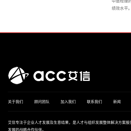
能
理
中层经理
线
导
品
升
造
管
力
绩效水平
名
向
需
非
中
理
素
导
的
求
财
流
与
质
师
绩
分
务
砥
优
模
系
效
析
经
柱
化
型
列
管
理
的
规
3-
产
理
共
的
内
划
成
品
赢
财
训
功
关
生
客
领
务
师
组
键
命
户
导
管
队
织
人
周
服
力
理
伍
中
才
期
务
发
的
的
与
初
技
展
领
选
数
阶
巧
体
关于我们
顾问团队
加入我们
联系我们
新闻
导
用
据
TTT-
系
力
预
客
管
培
规
中
留
户
理
训
划
在
文
艾信专注于企业人才发展及生意结果，是人才与组织发展整体解决方案服
投
授
线
故
产
发展的战略合作伙伴。
诉