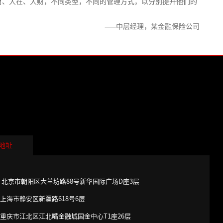
材、人在、人财，不同类型，不同的管理方式，以分别提升他们的
——中层经理，某金融保险公司
地址
 北京市朝阳区大羊坊路88号新华国际广场D座3层
上海市静安区新疆路618号6层
重庆市江北区江北嘴金融城国金中心T1座26层