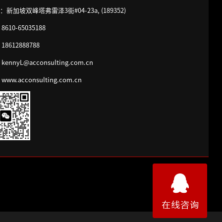
新加坡双峰塔弗雷泽3街#04-23a, (189352)
610-65035188
18612888788
ennyL@acconsulting.com.cn
ww.acconsulting.com.cn