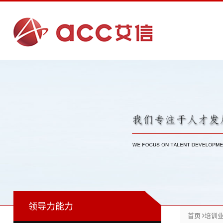
培
训
业
务
>
咨
领
询
导
业
力
务
能
>
力
>
在
战
线
商
略
初
领导力能力
业
业
规
阶
首页
培训