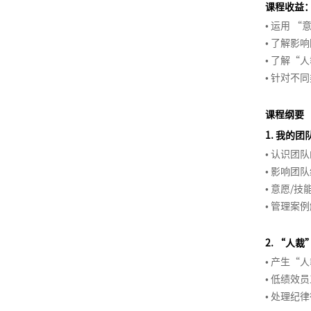
增
力
列
绩
响
略
管
课程收益
组
>
列
关
据
新
划
队
执
字
创
通
商
区
与
长
资
效
力
以
理
• 运用 
织
>
新
键
分
设
管
行
塔
新
务
域
营
战
源
管
及
• 了解影
经
协
跨
新
经
影
析
计
理
原
谈
营
销
略
客
战
理
体
• 了解
项
销
系
同
服
部
高
零
理
响
与
思
理
判
业
规
户
略
系
• 针对
目
商
团
统
务
门
效
售
市
力
洞
维
赢
与
机
划
服
规
经
高
管
队
化
体
沟
商
项
思
场
察
在
结
会
品
务
划
理
绩
教
创
理
发
思
验
通
业
目
打
维
进
高
构
提
课程纲要
牌
体
训
效
练
战
新
展
维
创
演
式
造
与
入
组
效
性
升
战
系
1. 我的
新
跨
练
经
型
略
管
的
新
讲
销
百
门
战
织
执
思
略
搭
• 认识团
媒
商
文
营
理
辅
思
理
五
售
销
亿
店
略
架
行
维
和
建
• 影响团
体
业
流
化
故
>
导
维
与
项
售
爆
创
构
体
• 意愿/
miniMBA
营
数
程
沟
事
客
十
实
高
障
思
数
品
新
会
设
系
• 管理案
内
卓
项
销
据
创
通
的
项
户
四
践
效
碍
维
据
型
员
计
EMBA
训
越
目
分
新
力
目
关
数
五
辅
导
分
管
营
体
与
冲
师
经
管
成
析
量
管
系
字
2. “人
规
导
图
析
理
销
系、
优
国
营
突
训
理
理
为
与
理
管
化
划
技
• 产生“
战
积
化
外
销
管
赢
练
人
教
决
基
理
联
媒
购
巧
• 低绩效
略
分
版
创
理
得
营
练
策
础
合
体
物
薪
• 处理纪
和
管
权
商
新
赞
故
>
激
式
生
营
者