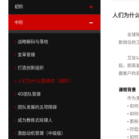
务
领
划
>
初阶
>
导
咨
人们为什
中
新
力
询
中阶
精
在
新任经理角色转换
阶
任
>
>
品
线
>
经
全球知名管
人们为什么跟随你（初阶）
课
通
运
测
共
集
理
战略解码与落地
新岗位的
高
战
程
用
营
评
同
团
角
从技术走向管理
阶
略
>
能
管
看
战
色
变革管理
艾信以此为
在
>
解
力
控
见
略
转
目标与任务管理
段，即高
顾
线
领
码
>
咨
>
规
换
打造创新组织
高
据客户的
问
学
导
与
询
绩效管理
划
绩
人们为什么跟随你（高阶）
团
销
习
力
战
职
人
落
商
>
效
赢在高效执行
队
>
售
学
略
业
战
们
地
业
课程背景
4D团队管理
与
>
营
品
院
生
化
略
法
为
预
作为多年
高效辅导技巧
打
变
可
>
销
牌
成
心
执
人
什
测
• 如何
团队发展的五项障碍
成
专
败
革
持
>
营
>
态
行
治
么
• 如何
激励与人才保留
功
思
家
职
人
管
续
商
销
>
和
理
跟
成为教练式经理人
• 那些
客
维
团
共
销
场
们
理
领
业
战
咨
落
随
90后新生代管理
• 对低
户
学
队
同
逻
售
集
小
为
导
组
略
情
询
激励动机管理（中级版）
地
你
• 如何
打