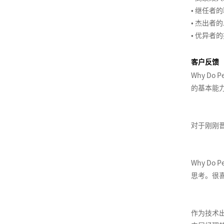
绩
线
费
产
达
管
客
绩
沟
系
• 继任者
效
名
心
品
品
理
户
效
通
• 杰出者
管
导
数
理
牌
经
故
体
管
与
• 优异者
理
师
据
项
学
激
理
事
验
理
培
体
系
分
目
活
训
招
战
训
系
客户反馈
列
析
经
练
非
聘
略
计
设
Why D
2-
产
与
理
营
人
力
与
划
计
的基本能
组
品
呈
的
>
力
管
制
与
织
创
现
领
招
资
理
定
优
能
新
导
聘
打
源
体
化
力
对于刚刚晋
力
面
造
经
培
系
品
建
和
试
卓
理
训
培
类
设
团
技
客
越
的
评
训
洞
的
队
巧
户
产
Why D
人
估
体
察
杨
管
导
品
思考。很
力
与
系
三
以
理
向
经
资
分
规
角
结
技
的
理
源
析
划
果
能
流
管
作为技术出
在
为
产
提
打
程