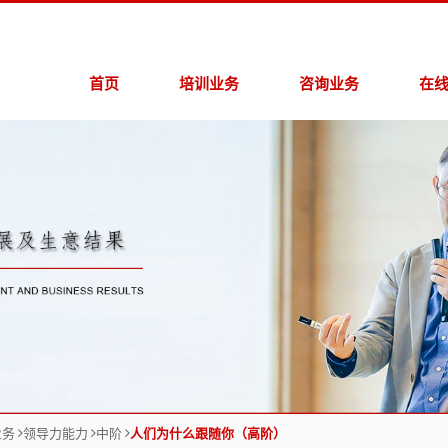
首页
培训业务
咨询业务
在
领导力能力
战略规划咨询
>
在
商业领导力
运营管控咨询
>
在
通用能力
品牌营销咨询
>
销售营销
服务升级咨询
>
人力资源咨询
业务
领导力能力
中阶
人们为什么跟随你（高阶）