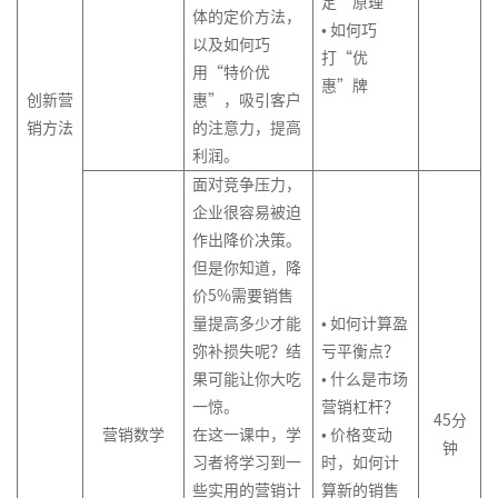
定”原理
体的定价方法，
• 如何巧
以及如何巧
打“优
用“特价优
惠”牌
创新营
惠”，吸引客户
销方法
的注意力，提高
利润。
面对竞争压力，
企业很容易被迫
作出降价决策。
但是你知道，降
价5%需要销售
量提高多少才能
• 如何计算盈
弥补损失呢？结
亏平衡点？
果可能让你大吃
• 什么是市场
一惊。
营销杠杆？
45分
营销数学
在这一课中，学
• 价格变动
钟
习者将学习到一
时，如何计
些实用的营销计
算新的销售