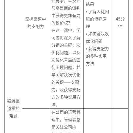
性竞争，以及在
结果
与零售商的谈判
• 了解囚徒困
中获得更加有力
掌握渠道中
境的博弈原
45
分
的议价权？
的支配力
理
钟
在这一课中，学
• 如何解决次
习者将深入了解
优化问题
分销的关键：次
• 获得支配力
优化问题，以及
的多种实用
次优化背后的囚
方法
徒困境问题，并
学习解决次优化
的关键——支配
力，及获得支配
力的多种实用方
破解渠
法。
道掌控
在公司的运营管
难题
理中，管理者总
中
是关注公司内
文