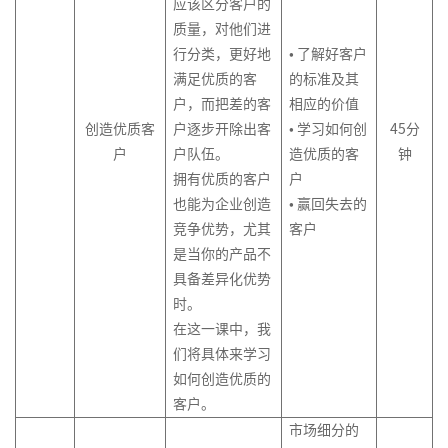
股
课
应该区分客户的
名
事
品
处
权
技
质量，对他们进
导
与
平
理
激
巧
行分类，更好地
• 了解好客户
师
企
台
与
励
满足优质的客
的标准及其
系
业
与
中
危
户，而把差的客
相应的价值
列
文
技
阶
机
创造优质客
户逐步开除出客
• 学习如何创
45
分
4-
化
术
TTT-
管
户
户队伍。
造优质的客
钟
营
落
管
培
理
拥有优质的客户
户
销
地
理
训
技
也能为企业创造
• 赢回失去的
创
课
能
竞争优势，尤其
客户
研
新
程
发
是当你的产品不
营
设
项
具备差异化优势
计
在
目
时。
线
管
在这一课中，我
高
名
理
阶
们将具体来学习
导
&
TTT-
如何创造优质的
师
软
引
客户。
系
件
导
市场细分的
列
项