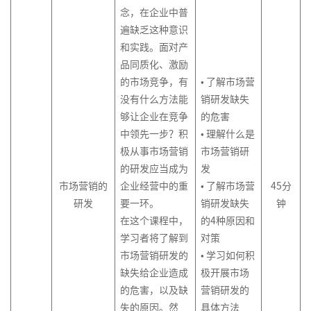
增
力
列
绩
响
略
管
组
念，在企业中普
>
列
关
据
新
划
队
执
字
创
通
商
区
与
长
资
效
力
以
理
织
遍缺乏这种意识
>
新
键
分
设
管
行
塔
新
务
域
营
战
源
管
及
经
协
跨
新
和实践。面对产
经
影
析
计
理
原
谈
营
销
略
客
战
理
体
项
销
系
同
服
部
高
零
品同质化、激励
理
响
与
思
理
判
业
规
户
略
系
目
商
团
统
务
门
效
售
市
力
洞
维
赢
与
机
划
的市场竞争，有
• 了解市场营
服
规
经
高
管
队
化
体
沟
商
项
思
场
察
在
结
会
没有什么方法能
销研发缺失
品
务
划
理
绩
教
创
理
发
思
验
通
业
目
打
维
进
高
构
提
够让企业在竞争
的危害
牌
体
训
效
练
战
新
展
维
创
演
式
造
与
入
组
效
性
升
中领先一步？积
• 理解什么是
战
系
新
跨
练
经
型
略
管
的
新
讲
销
百
门
战
织
执
思
略
搭
极从事市场营销
市场营销研
媒
商
文
营
理
辅
思
理
五
售
销
亿
店
略
架
行
维
和
建
的研发应当成为
发
体
业
流
化
故
>
导
维
与
项
售
爆
创
构
体
市场营销的
企业经营中的重
• 了解市场营
45
分
miniMBA
营
数
程
沟
事
客
十
实
高
障
思
数
品
新
会
设
系
研发
要一环。
销研发缺失
钟
内
卓
项
销
据
创
通
的
项
户
四
践
效
碍
维
据
型
员
计
在这个课程中，
的4种原因和
EMBA
训
越
目
分
新
力
目
关
数
五
辅
导
分
管
营
体
与
学习者将了解到
对策
冲
师
经
管
成
析
量
管
系
字
规
导
图
析
理
销
系、
优
国
市场营销研发的
• 学习如何积
营
突
训
理
理
为
与
理
管
化
划
技
战
积
化
外
缺失给企业造成
极开展市场
销
管
赢
练
人
教
决
基
理
联
媒
购
巧
略
分
版
创
理
得
的危害，以及缺
营销研发的
营
练
策
础
合
体
物
薪
和
管
权
商
新
赞
故
失的原因。然
具体方法
>
激
式
生
营
者