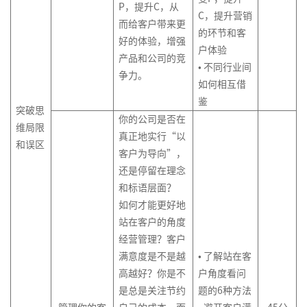
绩
线
P，提升C，从
费
产
达
管
客
绩
沟
系
C，提升营销
效
名
而给客户带来更
心
品
品
理
户
效
通
的环节和客
管
导
好的体验，增强
数
理
牌
经
故
体
管
与
户体验
理
师
产品和公司的竞
据
项
学
激
理
事
验
理
培
体
• 不同行业间
系
分
目
活
争力。
训
招
战
训
系
如何相互借
列
析
经
练
非
聘
略
计
设
鉴
2-
产
与
理
突破思
营
人
力
与
划
计
你的公司是否在
组
品
呈
的
>
力
管
维局限
制
与
真正地实行“以
织
创
现
领
招
资
理
和误区
定
优
客户为导向”，
能
新
导
聘
打
源
体
化
还是停留在理念
力
力
面
造
经
培
系
品
建
和标语层面？
和
试
卓
理
训
培
类
设
如何才能更好地
团
技
客
越
的
评
训
洞
的
站在客户的角度
队
巧
户
产
人
估
体
察
杨
经营管理？客户
管
导
品
力
与
系
三
以
理
向
经
满意度是不是越
• 了解站在客
资
分
规
角
结
技
的
理
高越好？你是不
户角度看问
源
析
划
果
能
流
是总是关注节约
题的6种方法
管
在
为
产
提
打
程