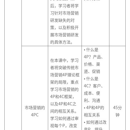
酬
体
理
非
业
商
同
高
事
后，学习者将学
励
经
意
销
洞
体
系
和
BICC
商
职
人
敏
业
的
级
以
引
习针对市场营销
与
理
计
察
系
合
课
业
权
力
锐
计
商
项
绩
爆
互
人
人
划
研发缺失的对
渠
设
作
程
模
影
资
度
划
业
目
效
销
联
营
才
策，以及积极开
道
计
伙
式
响
源
激
书
汇
管
为
售
网
销
保
展市场营销研发
和
与
伴
在
创
力
训
励
撰
报
理
导
营
费
留
的具体方法。
销
优
生
线
新
练
动
写
向
销
用
售
化
• 什么是
态
名
即
项
营
90
机
的
管
管
4P？产品、
导
赢
兴
目
社
在本课中，学习
>
后
管
培
理
激
理
价格、渠
师
得
演
风
群
者将突破传统市
新
理
训
励
系
道、促销
客
赞
讲
险
如
营
品
生
（中
体
场营销4P理论框
体
列
• 什么是
户
同
管
何
销
牌
代
级
系
架的局限，重点
系
1-
4C？客户、
结
服
的
理
构
定
管
版）
搭
学习市场营销的
设
平
成本、便
构
会
务
商
建
位
理
建
4P和4C框架，
计
台
化
项
员
利、沟通
训
从
业
有
与
以及4P和4C之
战
思
目
营
品
市场营销的
• 4P和4P的
45
分
练
KPI
汇
培
效
优
间的相互关系。
略
维
干
销
牌
4PC
相互关系
钟
营
到
报
训
的
化
学习如何通过审
与
系
策
• 如何通过改
>
OKR
需
HRBP
视每个P，改变
在
消
表
人
略
的
求
体
变P，提升