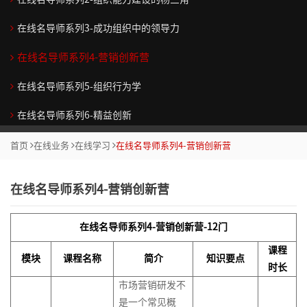
>
院
执
辑
技
团/
怪
什
力
织
思
绪
>
体
（初
造
>
行
思
巧
组
兽
么
诊
维
压
系
阶）
在线名导师系列3-成功组织中的领导力
加
部
创
战
服
>
>
维
织
市
系
跟
断
力
入
创
分
赢
新
略
战
务
>
业
管
场
列
随
从
管
在线名导师系列4-营销创新营
我
新
客
关
销
得
组
性
商
略
商
顾
升
务
控
定
（职
你
技
理
们
学
户
注
创
售
认
织
绩
业
顶
业
系
问
级
单
位
场
术
在线名导师系列5-组织行为学
院
成
新
策
团
同
效
经
层
创
职
统
式
咨
元
与
微
走
联
人
>
果
思
略
队
的
管
营
设
新
场
化
销
在线名导师系列6-精益创新
询
战
消
课）
向
系
们
>
>
维
协
商
理
沙
计
思
人
思
售
>
略
费
管
我
营
突
为
首页
在线业务
在线学习
在线名导师系列4-营销创新营
>
德
作
业
技
盘
维
士
维
规
者
理
们
销
品
破
什
战
绩
大
代
人
客
鲁
5
汇
巧
的
划
研
学
沟
牌
框
么
略
流
效
问
自
客
理
力
户
克
项
报
目
七
究
在线名导师系列4-营销创新营
院
通
营
架
跟
解
程
管
题
我
户
商
资
业
体
系
障
标
项
>
系
销
系
的
随
码
管
理
分
创
销
管
源
务
产
验
列
碍
与
修
>
列
统
创
你
理
析
新
售
理
在线名导师系列4-营销创新营-12门
咨
模
品
和
任
炼
区
战
运
>
区
商
化
新
（高
与
突
最
最
询
式
与
客
务
课程
通
域
略
项
营
市
模块
课程名称
简介
知识要点
块
业
思
思
阶）
情
解
破
佳
佳
>
创
定
户
管
时长
呈
路
生
规
目
管
致
场
链
预
维
考
商
决
实
实
新
价
关
理
市场营销研发不
现
营
意
4D
划
管
理
产
胜
战
人
系
测
影
践
践
战
系
是一个常见概
系
销
数
创
规
团
与
理
金
品
沟
略