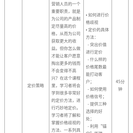
营销人员的一个
重要职责，就是
• 如何进行价
为公司的产品制
格歧视
定尽量高的价
• 定价的具体
格，从而为公司
方法：
获取更大的收
- 突出价值
益。但你怎么做
进行定价
才能让客户愿意
- 什么样的
掏出更多的钱而
价格尾数最
不会变得不高
能打动客
兴？在这个课程
户；
45分
定价策略
里，学习者将会
- 如何使用
钟
学到很多非常好
价格信号；
的定价方法，进
- 提供三种
行巧妙地定价。
选择的好
学习者将了解和
处；
掌握价格歧视的
- 利用“锚
方法、一系列具