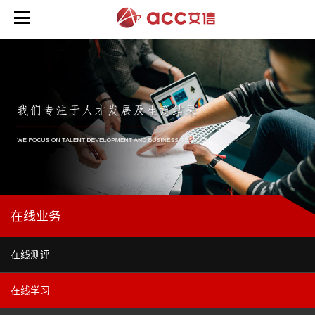

培
训
业
务
>
咨
领
询
导
业
力
在线业务
务
能
>
力
>
在线测评
在
战
线
商
略
初
在线学习
业
业
规
阶