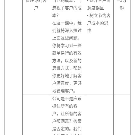
管理你的客
自己的成本，而
• 避开客户满
45
分
能
理
线
导
品
升
造
管
力
户
忽视了客户的成
意度误区
钟
名
向
需
非
中
理
素
本？
• 树立节约客
导
的
求
财
流
与
质
在这一课中，我
户成本的思
师
绩
分
务
砥
优
模
们就将深入探讨
维
系
效
析
经
柱
化
型
上面这些问题。
列
管
理
的
规
你将学习到一些
3-
产
理
共
的
内
划
简单易行的有效
成
品
赢
财
训
方法，以及新的
功
关
生
客
领
务
师
思维方式，帮助
组
键
命
户
导
管
队
你更好地了解客
织
人
周
服
力
理
伍
户满意度，更好
中
才
期
务
发
地管理客户。
的
的
与
初
技
展
领
选
数
公司是不是应该
阶
巧
体
导
用
据
抓住所有的客
TTT-
系
力
预
客
管
户，让所有的客
培
规
留
户
理
训
户都满意？答案
划
在
投
授
是否定的。我们
线
故
产
诉