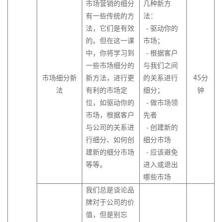
学
市场营销的细分
几种新方
5-
目
生
有一些传统的方
法：
组
管
发
法，它们是有效
-
驱动你的
织
理
生
的。但在这一课
市场；
行
&
中，你将学习到
-
根据客户
为
敏
一些市场细分的
与我们之间
学
捷
市场细分新
新方法，进行更
的关系进行
45
分
项
法
有利的市场定
细分；
钟
在
目
位，如驱动你的
-
做市场领
线
管
市场，根据客户
先者
名
理
与公司的关系进
-
创建新的
导
师
研
行细分、如何创
细分市场
系
发
建新的细分市场
-
应该避免
列
绩
等等。
进入或退出
6-
效
哪些市场
精
管
我们总是谈论品
益
理
牌对于公司的价
创
值，但是别忘