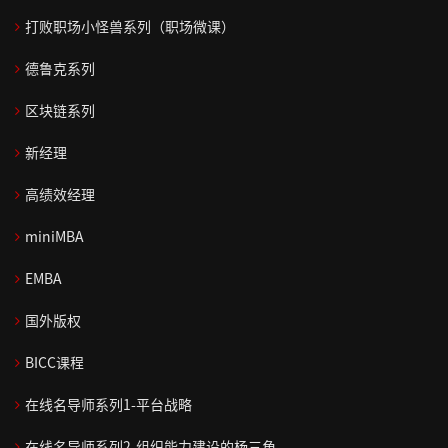
务
领
划
>
打败职场小怪兽系列（职场微课）
>
导
咨
中
新
力
询
德鲁克系列
精
在
阶
任
>
>
品
线
>
经
区块链系列
课
通
运
测
共
集
理
高
战
程
用
营
评
同
团
角
新经理
阶
略
>
能
管
看
战
色
在
>
解
力
控
见
略
转
高绩效经理
顾
线
领
码
>
咨
>
规
换
高
miniMBA
问
学
导
与
询
划
绩
团
销
习
力
战
职
人
落
商
>
EMBA
效
队
>
售
学
略
业
战
们
地
业
与
>
营
品
院
生
化
略
法
为
预
国外版权
打
变
可
>
销
牌
成
心
执
人
什
测
成
专
败
革
持
>
营
>
态
行
治
么
BICC课程
功
思
家
职
人
管
续
商
销
>
和
理
跟
客
维
团
共
销
场
们
理
领
业
战
在线名导师系列1-平台战略
咨
落
随
户
学
队
同
逻
售
集
小
为
导
组
略
情
询
地
你
打
在线名导师系列2-组织能力建设的杨三角